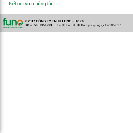
Kết nối với chúng tôi
© 2017 CÔNG TY TNHH FUNO -
Địa chỉ:
GP số 5801354793 do Sở KH và ĐT TP Đà Lạt cấp ngày 19/10/2017.