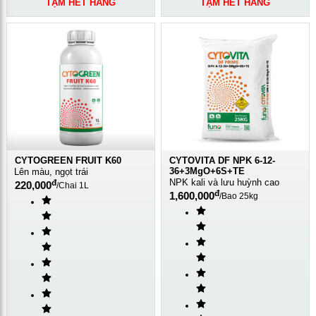
TẠM HẾT HÀNG
TẠM HẾT HÀNG
CYTOGREEN FRUIT K60
CYTOVITA DF NPK 6-12-
36+3MgO+6S+TE
Lên màu, ngọt trái
NPK kali và lưu huỳnh cao
đ
220,000
/
Chai 1L
đ
1,600,000
/
Bao 25kg