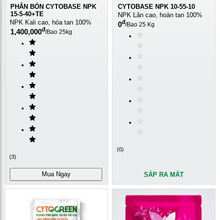
PHÂN BÓN CYTOBASE NPK
CYTOBASE NPK 10-55-10
15-5-40+TE
NPK Lân cao, hoàn tan 100%
NPK Kali cao, hòa tan 100%
đ
0
/
Bao 25 Kg
đ
1,400,000
/
Bao 25kg
(
0
)
(
3
)
Mua Ngay
SẮP RA MẮT