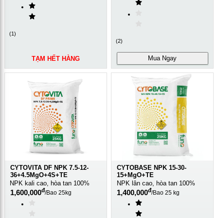
(
1
)
(
2
)
Mua Ngay
TẠM HẾT HÀNG
CYTOVITA DF NPK 7.5-12-
CYTOBASE NPK 15-30-
36+4.5MgO+4S+TE
15+MgO+TE
NPK kali cao, hòa tan 100%
NPK lân cao, hòa tan 100%
đ
đ
1,600,000
1,400,000
/
Bao 25kg
/
Bao 25 kg