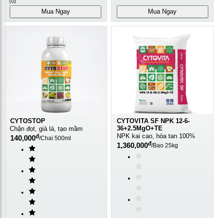
(
0
)
Mua Ngay
Mua Ngay
CYTOSTOP
CYTOVITA SF NPK 12-6-
36+2.5MgO+TE
Chặn đọt, già lá, tạo mầm
NPK kai cao, hòa tan 100%
đ
140,000
/
Chai 500ml
đ
1,360,000
/
Bao 25kg