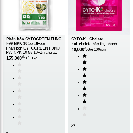
Phân bón CYTOGREEN FUNO
CYTO-K+ Chelate
F99 NPK 10-55-10+Zn
Kali chelate hấp thụ nhanh
Phân bón CYTOGREEN FUNO
đ
40,000
/
Gói 100gam
F99 NPK 10-55-10+Zn chứa
Lân cao 55%
đ
155,000
/
Túi 1kg
(
2
)