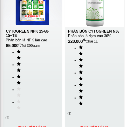
CYTOGREEN NPK 15-68-
PHÂN BÓN CYTOGREEN N36
15+TE
Phân bón lá đạm cao 36%
Phân bón lá NPK lân cao
đ
220,000
/
Chai 1L
đ
85,000
/
Túi 300gam
(
2
)
(
4
)