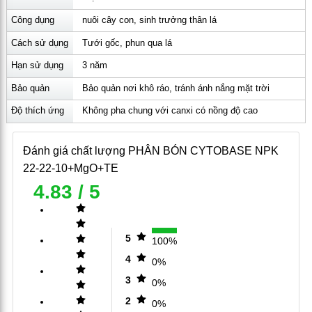
Lân hữu hiệu (P2O5)
22%
Công dụng
nuôi cây con, sinh trưởng thân lá
Kali hữu hiệu (K2O)
10%
Cách sử dụng
Tưới gốc, phun qua lá
Magie (MgO)
1,2%
Hạn sử dụng
3 năm
Vi lượng
: EDTA Fe 150ppm; EDTA Mn
Bảo quản
Bảo quản nơi khô ráo, tránh ánh nắng mặt trời
100ppm; EDTA Zn 200ppm, EDTA Cu 100ppm,
Bo 100ppm. Bổ sung Molybden.
Độ thích ứng
Không pha chung với canxi có nồng độ cao
2. CÔNG DỤNG CỦA PHÂN NPK 22-22-
Đánh giá chất lượng
PHÂN BÓN CYTOBASE NPK
10+MgO+TE VỚI CÂY TRỒNG
22-22-10+MgO+TE
4.83
/ 5
Rau màu là loại cây trồng có hàm lượng dinh dưỡng phong
phú, thời gian sinh trưởng ngắn, tốc độ sinh trưởng nhanh,
năng suất/đơn vị diện tích cao. Vì vậy chúng yêu cầu nhiều
5
100%
loại chất dinh dưỡng trong quá trình sinh trưởng.
4
0%
Giai đoạn cây con:
Phân bón
NPK 22-22-
3
0%
10+MgO+TE
giúp cho hệ rễ phát triển khoẻ mạnh,
rễ
2
0%
bám đều bầu ươm, thân cây mập, lóng ngắn, lá