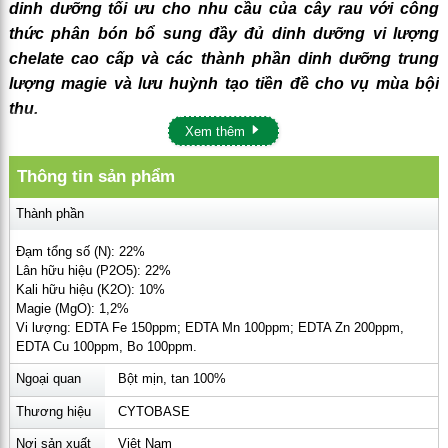
dinh dưỡng tối ưu cho nhu cầu của cây rau với công
thức phân bón bổ sung đầy đủ dinh dưỡng vi lượng
chelate cao cấp và các thành phần dinh dưỡng trung
lượng magie và lưu huỳnh tạo tiền đề cho vụ mùa bội
thu.
Xem thêm
Phân bón
CYTOBASE NPK 22-22-10+MgO+TE
cung cấp
dinh dưỡng ở dạng bột hoà tan hoàn toàn trong nước, được
Thông tin sản phẩm
dùng trong hệ thống tưới nhỏ giọt hoặc phun qua lá trong
Thành phần
suốt quá trình sinh trưởng của các loại rau màu, giúp
cây
xanh lá, mập cọng, nở nhánh, nặng ký
.
Đạm tổng số (N): 22%
Lân hữu hiệu (P2O5): 22%
1. THÀNH PHẦN CỦA PHÂN NPK 22-22-
Kali hữu hiệu (K2O): 10%
Magie (MgO): 1,2%
10+MgO+TE
Vi lượng: EDTA Fe 150ppm; EDTA Mn 100ppm; EDTA Zn 200ppm,
Đạm tổng số (N)
22%
Ngoại quan
Bột mịn, tan 100%
- Đạm nitrat (N-NO3-)
3%
- Đạm amoni (N-NH4+)
6,6%
Thương hiệu
CYTOBASE
- Đạm ure (N-NH2-)
12,4%
Nơi sản xuất
Việt Nam