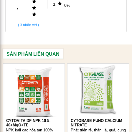
1
mầm to và nhanh phát triển lá thật
. Cây cứng cáp, lá
0%
xanh dày
thuận tiện cho việc cấy trồng ra luống
.
Giai đoạn sinh trưởng sinh dưỡng
: đây là gian đoạn
(
3
nhận xét )
cây phát triển thân lá vượt trội. Phân
NPK 22-22-
10+MgO+TE
giúp thân lóng to,
phiến lá mở rộng, lá
có màu xanh sáng mơn mỡn thu hút.
Cây được bổ
sung dinh dưỡng cân đối giúp cho các qúa trình
SẢN PHẨM LIÊN QUAN
chuyển hoá diễn ra thuận lợi,
tích luỹ hàm lượng
chất khô cao, sinh khối lớn, nặng ký
và năng suất
cao.
3. ƯU ĐIỂM CỦA PHÂN CYTOBASE NPK 22-22-
10+MgO+TE
3.1 Chứa 3 dạng đạm dễ hấp thu cho cây ở trạng thái
cân bằng
Phân NPK 22-22-10+MgO+TE
chứa 3 dạng
đạm dễ
CYTOVITA DF NPK 10-5-
CYTOBASE FUNO CALCIUM
40+MgO+TE
NITRATE
hấp
thu cho cây trồng:
đạm Nitrat (NO3-), đạm Amoni
NPK kali cao hòa tan 100%
Phát triển rễ, thân, lá, quả, cung