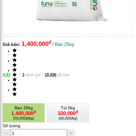
đ
1,400,000
/
Bao 25kg
Giá bán:
4.83
3
đánh giá
18,896
đã bán
Bao 25kg
Túi 5kg
đ
đ
1,400,000
320,000
(
56,000đ/kg
)
(
60,000/kg
)
Số lượng