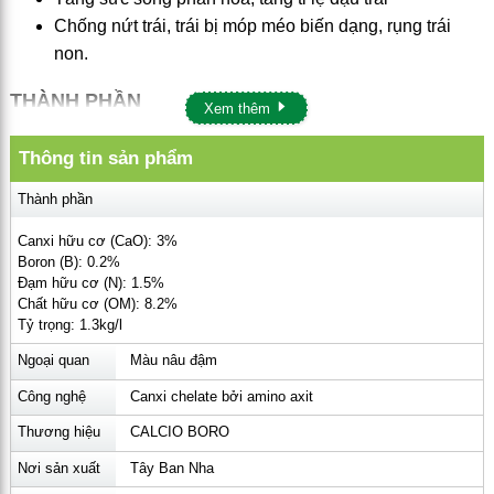
Chống nứt trái, trái bị móp méo biến dạng, rụng trái
non.
THÀNH PHẦN
Xem thêm
Organic Calcium Oxide (CaO): 3%
Thông tin sản phẩm
Organic Boron (B): 0.2%
Organic nitrogen (N): 1.5%
Thành phần
Organic matter (OM): 8.2%
Canxi hữu cơ (CaO): 3%
Tỷ trọng: 1.3kg/l
Boron (B): 0.2%
Đạm hữu cơ (N): 1.5%
Free Amino Axit hữu cơ bao gồm: Glycine, Proline,
Chất hữu cơ (OM): 8.2%
hydroxyproline, Alanine, Glutamic acid, Hydroxylysine,
Tỷ trọng: 1.3kg/l
Leucine, Lysine, Aspartic acid, Valine, Phenylalanine,
Ngoại quan
Màu nâu đậm
Tyrosine, Isoleucine, Methionine, Arginine, Threonine,
Công nghệ
Canxi chelate bởi amino axit
Histidine, Serin.
Thương hiệu
CALCIO BORO
HƯỚNG DẪN SỬ DỤNG PHÂN BÓN LÁ CANXI BO
Nơi sản xuất
Tây Ban Nha
AMINO