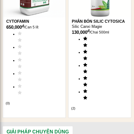
CYTOFAMIN
PHÂN BÓN SILIC CYTOSICA
đ
Silic Canxi Magie
650,000
/
Can 5 lít
đ
130,000
/
Chai 500ml
(
0
)
(
2
)
GIẢI PHÁP CHUYÊN DÙNG