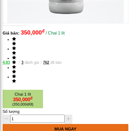
đ
350,000
/
Chai 1 lít
Giá bán:
4.83
3
đánh giá
762
đã bán
Chai 1 lít
đ
350,000
(
350,000đ/lít
)
Số lượng
MUA NGAY