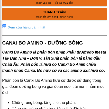
Thêm vào giỏ | Tiếp tục mua sắm
THANH TOÁN
Hoàn tất đơn hàng | Nhận hàng
Xem cửa hàng gần nhất
CANXI BO AMINO - DƯỠNG BÔNG
Canxi Bo Amino là phân bón nhập khẩu từ Afredo Inesta
Tây Ban Nha – Đơn vị sản xuất phân bón lá hàng đầu
Châu Âu. Phân bón lá hữu cơ Canxi Bo Amin chứa
thành phần Canxi, Bo hữu cơ và các amino axit hữu cơ.
Phân bón lá Canxi Bo Amino hữu cơ được sử dụng trong
giai đoạn dưỡng bông và giai đoạn nuôi trái non nhằm mục
đích:
Chống rụng bông, tăng tỉ lệ thụ phấn.
Tăng sức sống phấn hoa, tăng tỉ lệ đậu trái