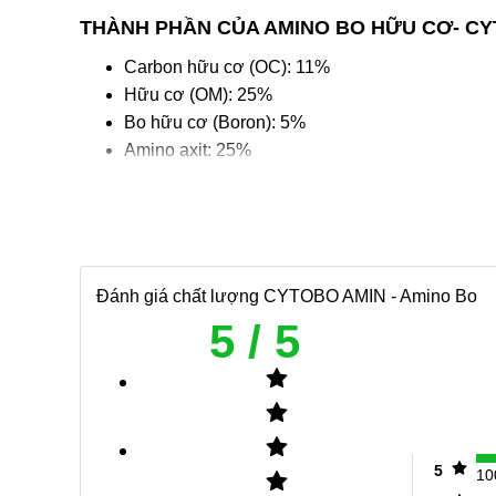
THÀNH PHẦN CỦA AMINO BO HỮU CƠ- CY
Carbon hữu cơ (OC): 11%
Hữu cơ (OM): 25%
Bo hữu cơ (Boron): 5%
Amino axit: 25%
Tỷ trọng: 1.3kg/L
Công dụng của Amino Bo đối với cây trồng:
Boron chứa trong phân Amino Bo hữu cơ
Đánh giá chất lượng
CYTOBO AMIN - Amino Bo
bào, chỉ sau canxi. Đồng thời Boron là vi lượng
giai đoạn ra đọt, ra rễ.
5
/ 5
Boron tồn tại hầu hết trong các cấu trúc sinh sả
đậu trái.
Boron tăng sức sống hạt phấn, tăng tỉ lệ đậu trá
Boron tác động đến quá trình tổng hợp lipid, p
lượng đường (ngọt trái, mọng nước), tăng hàm 
5
1