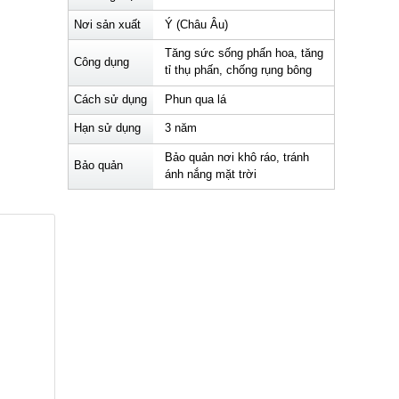
Nơi sản xuất
Ý (Châu Âu)
Tăng sức sống phấn hoa, tăng
Công dụng
tỉ thụ phấn, chống rụng bông
Cách sử dụng
Phun qua lá
Hạn sử dụng
3 năm
Bảo quản nơi khô ráo, tránh
Bảo quản
ánh nắng mặt trời
h vách tế
n trong
n ra hoa,
g hàm