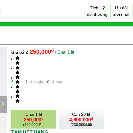
Tích luỹ
Ưu đãi
đổi thưởng
mới nhất
đ
250,000
/
Chai 1 lít
Giá bán:
5
2
đánh giá
0
đã bán
Chai 1 lít
Can 20 lít
đ
đ
250,000
4,600,000
(
250,000đ/lít
)
(
230,000đ/lít
)
TẠM HẾT HÀNG