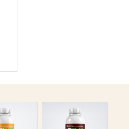
ino Bo
chắc
ong điều
 stress
ít
, chỉ cần
bị chết