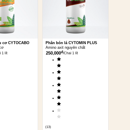
amin giúp
 sống
ữu cơ CYTOCABO
Phân bón lá CYTOMIN PLUS
cơ
Amino axit nguyên chất
g khi đó,
đ
250,000
 1 lít
/
Chai 1 lít
t lượng
 động
oa và sau
ái non
(
13
)