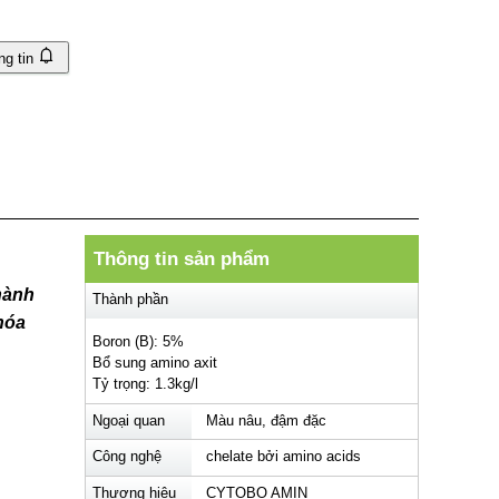
ng tin
Thông tin sản phẩm
hành
Thành phần
hóa
Boron (B): 5%
Bổ sung amino axit
Tỷ trọng: 1.3kg/l
Ngoại quan
Màu nâu, đậm đặc
Công nghệ
chelate bởi amino acids
Thương hiệu
CYTOBO AMIN