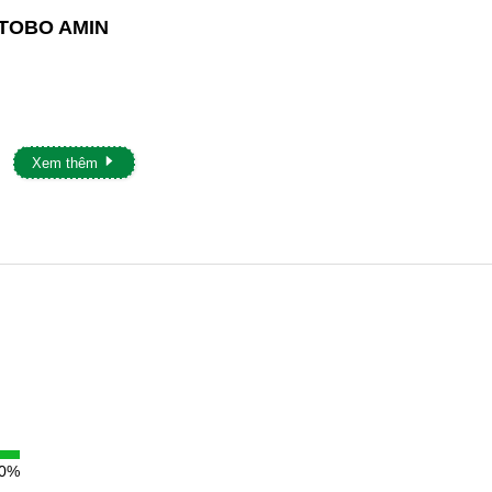
TOBO AMIN
Xem thêm
 CYTOBO AMIN
là vi lượng quan trọng thứ 2 trong việc hình thàn
 thiết yếu hình thành đỉnh sinh trưởng. Do đó cần bổ sung Boro
n của cây trồng. Do đó, Boron có vài trò quan trọng trong sinh sả
i, chống rụng trái non, chống móp méo trái, chống nứt trái non.
rotein, hàm lượng đường và vitamin trong các loại quả, củ. Tăn
lượng vitamins.
00%