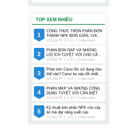
TOP XEM NHIỀU
CÔNG THỨC TRỘN PHÂN ĐƠN
1
THÀNH NPK ĐƠN GIẢN, CHI
TIẾT
137,036
0
4 năm trước
PHÂN BÓN DAP VÀ NHỮNG
2
LỢI ÍCH TUYỆT VỜI CHO CÂY
TRỒNG
135,566
0
5 năm trước
Phân bón Canxi Bo sử dụng như
3
thế nào? Canxi bo nào tốt nhất
cho cây trồng của bạn?
124,360
0
5 năm trước
PHÂN MKP VÀ NHỮNG CÔNG
4
DỤNG TUYỆT VỜI CẦN BIẾT
111,678
0
4 năm trước
Kỹ thuật bón phân NPK cho cây
5
ăn trái đạt năng suất cao
111,521
0
5 năm trước