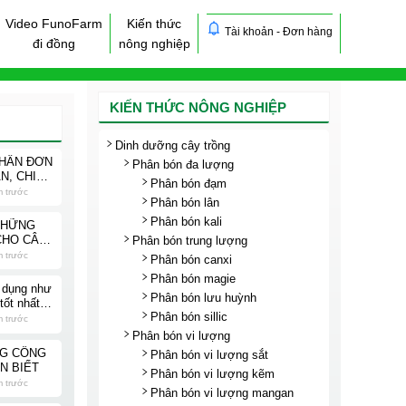
Video FunoFarm
Kiến thức
Tài khoản - Đơn hàng
đi đồng
nông nghiệp
KIẾN THỨC NÔNG NGHIỆP
Dinh dưỡng cây trồng
HÂN ĐƠN
Phân bón đa lượng
N, CHI
Phân bón đạm
m trước
Phân bón lân
Phân bón kali
NHỮNG
CHO CÂY
Phân bón trung lượng
m trước
Phân bón canxi
Phân bón magie
 dụng như
Phân bón lưu huỳnh
tốt nhất
Phân bón sillic
?
m trước
Phân bón vi lượng
NG CÔNG
Phân bón vi lượng sắt
N BIẾT
Phân bón vi lượng kẽm
m trước
Phân bón vi lượng mangan