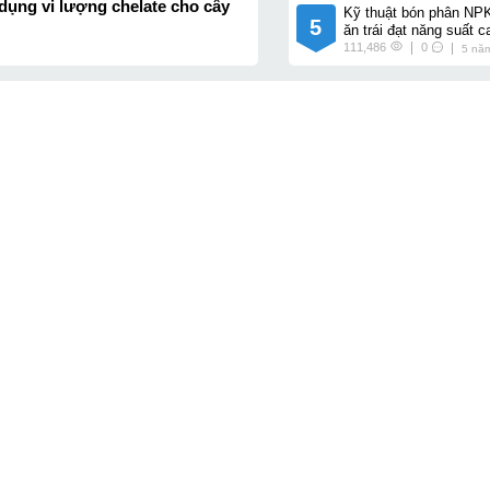
 dụng vi lượng chelate cho cây
Kỹ thuật bón phân NP
5
ăn trái đạt năng suất c
111,486
0
5 nă