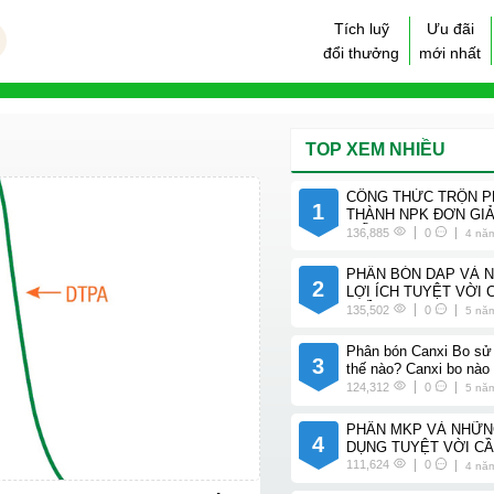
Tích luỹ
Ưu đãi
đổi thưởng
mới nhất
TOP XEM NHIỀU
CÔNG THỨC TRỘN P
1
THÀNH NPK ĐƠN GIẢ
TIẾT
136,885
0
4 nă
PHÂN BÓN DAP VÀ 
2
LỢI ÍCH TUYỆT VỜI 
TRỒNG
135,502
0
5 nă
Phân bón Canxi Bo sử
3
thế nào? Canxi bo nào 
cho cây trồng của bạn
124,312
0
5 nă
PHÂN MKP VÀ NHỮ
4
DỤNG TUYỆT VỜI CẦ
111,624
0
4 nă