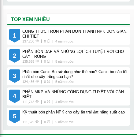
TOP XEM NHIỀU
CÔNG THỨC TRỘN PHÂN ĐƠN THÀNH NPK ĐƠN GIẢN,
1
CHI TIẾT
137,230
0
4 năm trước
PHÂN BÓN DAP VÀ NHỮNG LỢI ÍCH TUYỆT VỜI CHO
2
CÂY TRỒNG
135,655
0
5 năm trước
Phân bón Canxi Bo sử dụng như thế nào? Canxi bo nào tốt
3
nhất cho cây trồng của bạn?
124,436
0
5 năm trước
PHÂN MKP VÀ NHỮNG CÔNG DỤNG TUYỆT VỜI CẦN
4
BIẾT
111,743
0
4 năm trước
Kỹ thuật bón phân NPK cho cây ăn trái đạt năng suất cao
5
111,579
0
5 năm trước