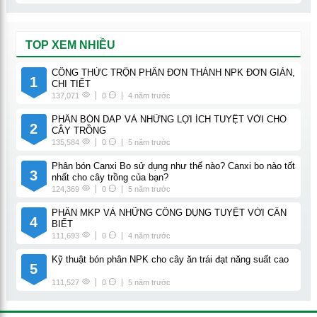
TOP XEM NHIỀU
CÔNG THỨC TRỘN PHÂN ĐƠN THÀNH NPK ĐƠN GIẢN,
1
CHI TIẾT
137,071
0
4 năm trước
PHÂN BÓN DAP VÀ NHỮNG LỢI ÍCH TUYỆT VỜI CHO
2
CÂY TRỒNG
135,584
0
5 năm trước
Phân bón Canxi Bo sử dụng như thế nào? Canxi bo nào tốt
3
nhất cho cây trồng của bạn?
124,369
0
5 năm trước
PHÂN MKP VÀ NHỮNG CÔNG DỤNG TUYỆT VỜI CẦN
4
BIẾT
111,693
0
4 năm trước
Kỹ thuật bón phân NPK cho cây ăn trái đạt năng suất cao
5
111,527
0
5 năm trước