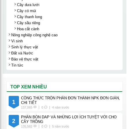
Cây dưa lưới
Cây có múi
Cây thanh long
Cây sầu riêng
Hoa cắt cành
Nông nghiệp công nghệ cao
Vi sinh
Sinh lý thực vật
Đất và Nước
Bảo vệ thực vật
Tin tức
TOP XEM NHIỀU
CÔNG THỨC TRỘN PHÂN ĐƠN THÀNH NPK ĐƠN GIẢN,
1
CHI TIẾT
137,065
0
4 năm trước
PHÂN BÓN DAP VÀ NHỮNG LỢI ÍCH TUYỆT VỜI CHO
2
CÂY TRỒNG
135,582
0
5 năm trước