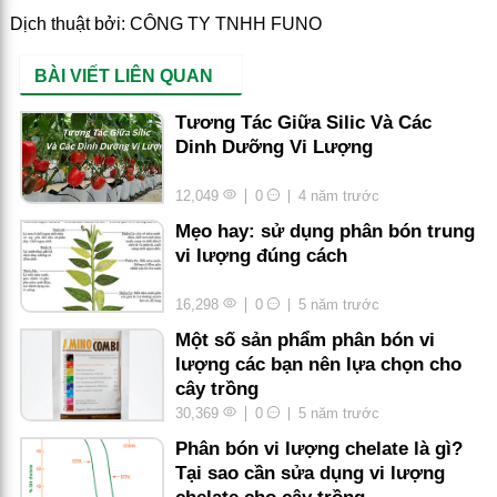
Dịch thuật bởi: CÔNG TY TNHH FUNO
BÀI VIẾT LIÊN QUAN
Tương Tác Giữa Silic Và Các
Dinh Dưỡng Vi Lượng
12,049
0
4 năm trước
Mẹo hay: sử dụng phân bón trung
vi lượng đúng cách
16,298
0
5 năm trước
Một số sản phẩm phân bón vi
lượng các bạn nên lựa chọn cho
cây trồng
30,369
0
5 năm trước
Phân bón vi lượng chelate là gì?
Tại sao cần sửa dụng vi lượng