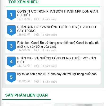
TOP XEM NHIỀU
CÔNG THỨC TRỘN PHÂN ĐƠN THÀNH NPK ĐƠN GIẢN,
1
CHI TIẾT
137,105
0
4 năm trước
PHÂN BÓN DAP VÀ NHỮNG LỢI ÍCH TUYỆT VỜI CHO
2
CÂY TRỒNG
135,591
0
5 năm trước
Phân bón Canxi Bo sử dụng như thế nào? Canxi bo nào tốt
3
nhất cho cây trồng của bạn?
124,375
0
5 năm trước
PHÂN MKP VÀ NHỮNG CÔNG DỤNG TUYỆT VỜI CẦN
4
BIẾT
111,703
0
4 năm trước
Kỹ thuật bón phân NPK cho cây ăn trái đạt năng suất cao
5
111,533
0
5 năm trước
SẢN PHẨM LIÊN QUAN