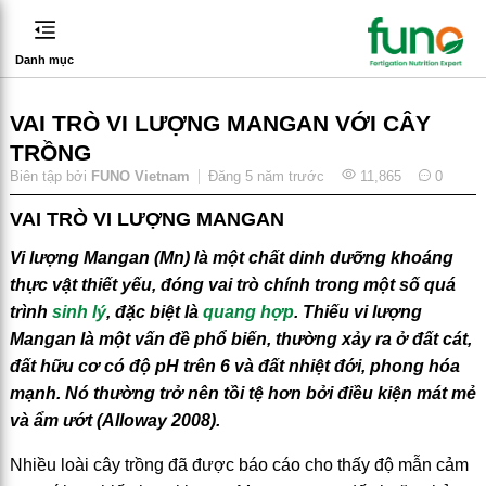
Danh mục
VAI TRÒ VI LƯỢNG MANGAN VỚI CÂY
TRỒNG
Biên tập bởi
FUNO Vietnam
Đăng
5 năm trước
11,865
0
VAI TRÒ VI LƯỢNG MANGAN
Vi lượng Mangan (Mn) là một chất dinh dưỡng khoáng
thực vật thiết yếu, đóng vai trò chính trong một số quá
trình
sinh lý
, đặc biệt là
quang hợp
. Thiếu vi lượng
Mangan là một vấn đề phổ biến, thường xảy ra ở đất cát,
đất hữu cơ có độ pH trên 6 và đất nhiệt đới, phong hóa
mạnh. Nó thường trở nên tồi tệ hơn bởi điều kiện mát mẻ
và ẩm ướt (Alloway 2008).
Nhiều loài cây trồng đã được báo cáo cho thấy độ mẫn cảm