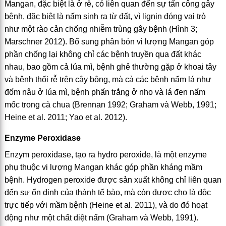
Mangan, đặc biệt là ở rễ, có liên quan đến sự tấn công gây
bệnh, đặc biệt là nấm sinh ra từ đất, vì lignin đóng vai trò
như một rào cản chống nhiễm trùng gây bệnh (Hình 3;
Marschner 2012). Bổ sung phân bón vi lượng Mangan góp
phần chống lại không chỉ các bệnh truyền qua đất khác
nhau, bao gồm cả lúa mì, bệnh ghẻ thường gặp ở khoai tây
và bệnh thối rễ trên cây bông, mà cả các bệnh nấm lá như
đốm nâu ở lúa mì, bệnh phấn trắng ở nho và lá đen nấm
mốc trong cà chua (Brennan 1992; Graham và Webb, 1991;
Heine et al. 2011; Yao et al. 2012).
Enzyme Peroxidase
Enzym peroxidase, tạo ra hydro peroxide, là một enzyme
phụ thuộc vi lượng Mangan khác góp phần kháng mầm
bệnh. Hydrogen peroxide được sản xuất không chỉ liên quan
đến sự ổn định của thành tế bào, mà còn được cho là độc
trực tiếp với mầm bệnh (Heine et al. 2011), và do đó hoạt
động như một chất diệt nấm (Graham và Webb, 1991).