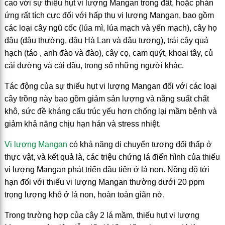
cao với sự thiếu hụt vi lượng Mangan trong đất, hoặc phản
ứng rất tích cực đối với hấp thụ vi lượng Mangan, bao gồm
các loại cây ngũ cốc (lúa mì, lúa mạch và yến mạch), cây họ
đậu (đậu thường, đậu Hà Lan và đậu tương), trái cây quả
hạch (táo , anh đào và đào), cây cọ, cam quýt, khoai tây, củ
cải đường và cải dầu, trong số những người khác.
Tác động của sự thiếu hụt vi lượng Mangan đối với các loại
cây trồng này bao gồm giảm sản lượng và năng suất chất
khô, sức đề kháng cấu trúc yếu hơn chống lại mầm bệnh và
giảm khả năng chịu hạn hán và stress nhiệt.
Vi lượng Mangan
có khả năng di chuyển tương đối thấp ở
thực vật, và kết quả là, các triệu chứng lá điển hình của thiếu
vi lượng Mangan phát triển đầu tiên ở lá non. Nồng độ tới
hạn đối với thiếu vi lượng Mangan thường dưới 20 ppm
trọng lượng khô ở lá non, hoàn toàn giãn nở.
Trong trường hợp của cây 2 lá mầm, thiếu hụt vi lượng