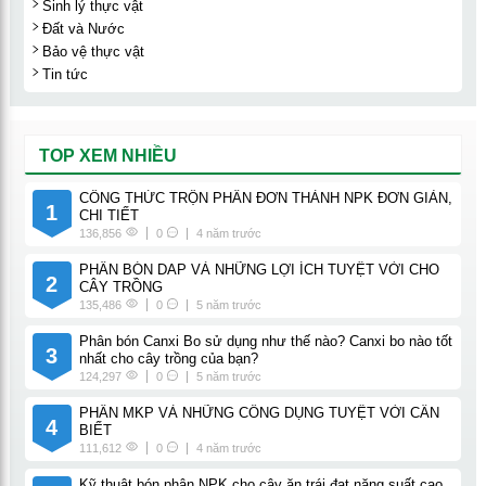
Sinh lý thực vật
Đất và Nước
Bảo vệ thực vật
Tin tức
TOP XEM NHIỀU
CÔNG THỨC TRỘN PHÂN ĐƠN THÀNH NPK ĐƠN GIẢN,
1
CHI TIẾT
136,856
0
4 năm trước
PHÂN BÓN DAP VÀ NHỮNG LỢI ÍCH TUYỆT VỜI CHO
2
CÂY TRỒNG
135,486
0
5 năm trước
Phân bón Canxi Bo sử dụng như thế nào? Canxi bo nào tốt
3
nhất cho cây trồng của bạn?
124,297
0
5 năm trước
PHÂN MKP VÀ NHỮNG CÔNG DỤNG TUYỆT VỜI CẦN
4
BIẾT
111,612
0
4 năm trước
Kỹ thuật bón phân NPK cho cây ăn trái đạt năng suất cao