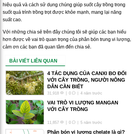
hiệu quả và cách sử dụng chúng giúp suốt cây trồng trong
suốt quá trình trồng trọt được khỏe mạnh, mang lại năng
suất cao.
Với những chia sẻ trên đây chúng tôi sẽ giúp các bạn hiểu
hơn được về vai trò quan trọng của phân bón trung vi lượng,
cảm ơn các bạn đã quan tâm đến chia sẻ.
BÀI VIẾT LIÊN QUAN
4 TÁC DỤNG CỦA CANXI BO ĐỐI
VỚI CÂY TRỒNG, NGƯỜI NÔNG
DÂN CẦN BIẾT
31,918
0
4 năm trước
VAI TRÒ VI LƯỢNG MANGAN
VỚI CÂY TRỒNG
11,857
0
5 năm trước
Phân bón vi lượng chelate là gì?