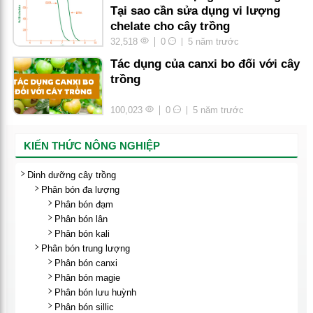
Tại sao cần sửa dụng vi lượng
chelate cho cây trồng
32,518
0
5 năm trước
Tác dụng của canxi bo đối với cây
trồng
100,023
0
5 năm trước
KIẾN THỨC NÔNG NGHIỆP
Dinh dưỡng cây trồng
Phân bón đa lượng
Phân bón đạm
Phân bón lân
Phân bón kali
Phân bón trung lượng
Phân bón canxi
Phân bón magie
Phân bón lưu huỳnh
Phân bón sillic