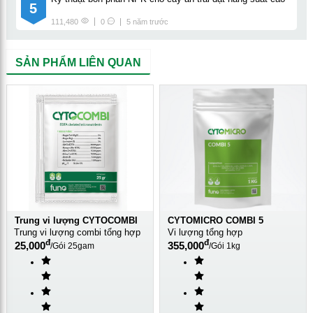
5
111,480
0
5 năm trước
SẢN PHẨM LIÊN QUAN
Trung vi lượng CYTOCOMBI
CYTOMICRO COMBI 5
Trung vi lượng combi tổng hợp
Vi lượng tổng hợp
đ
đ
25,000
355,000
/
Gói 25gam
/
Gói 1kg