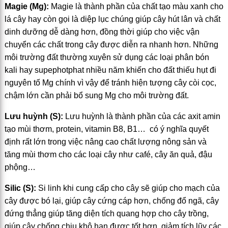
Magie (Mg):
Magie là thành phần của chất tạo màu xanh cho
lá cây hay còn gọi là diệp lục chúng giúp cây hút lân và chất
dinh dưỡng dễ dàng hơn, đồng thời giúp cho việc vận
chuyển các chất trong cây được diễn ra nhanh hơn. Những
môi trường đất thường xuyên sử dụng các loại phân bón
kali hay supephotphat nhiều năm khiến cho đất thiếu hụt đi
nguyên tố Mg chính vì vậy để tránh hiện tượng cây còi cọc,
chậm lớn cần phải bổ sung Mg cho môi trường đất.
Lưu huỳnh (S):
Lưu huỳnh là thành phần của các axit amin
tạo mùi thơm, protein, vitamin B8, B1… có ý nghĩa quyết
định rất lớn trong việc nâng cao chất lượng nông sản và
tăng mùi thơm cho các loại cây như café, cây ăn quả, đậu
phộng…
Silic (S):
Si linh khi cung cấp cho cây sẽ giúp cho mạch của
cây được bó lại, giúp cây cứng cáp hơn, chống đổ ngã, cây
đứng thẳng giúp tăng diện tích quang hợp cho cây trồng,
giúp cây chống chịu khô hạn được tốt hơn, giảm tích lũy các