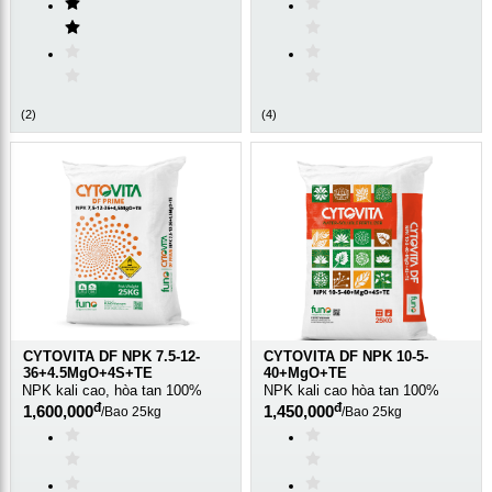
(
2
)
(
4
)
CYTOVITA DF NPK 7.5-12-
CYTOVITA DF NPK 10-5-
36+4.5MgO+4S+TE
40+MgO+TE
NPK kali cao, hòa tan 100%
NPK kali cao hòa tan 100%
đ
đ
1,600,000
1,450,000
/
Bao 25kg
/
Bao 25kg