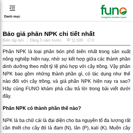
Danh mục
Báo giá phân NPK chi tiết nhất
Biên tập bởi
Đăng
5 năm trước
11,509
0
Phân NPK là loại phân bón phổ biến nhất trong sản xuất
nông nghiệp hiện nay, nhờ sự kết hợp giữa các thành phần
dinh dưỡng theo một tỷ lệ phù hợp với cây trồng. Vậy phân
NPK bao gồm những thành phần gì, có tác dụng như thế
nào đối với cây trồng, và giá phân NPK hiện nay ra sao?
Hãy cùng FUNO khám phá câu trả lời trong bài viết dưới
đây.
Phân NPK có thành phần thế nào?
NPK là ba chữ cái là đại diện cho ba nguyên tố đa lượng rất
cần thiết cho cây đó là đạm (N), lân (P), kali (K). Muốn cây