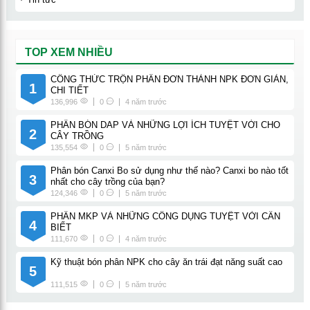
TOP XEM NHIỀU
CÔNG THỨC TRỘN PHÂN ĐƠN THÀNH NPK ĐƠN GIẢN,
1
CHI TIẾT
136,996
0
4 năm trước
PHÂN BÓN DAP VÀ NHỮNG LỢI ÍCH TUYỆT VỜI CHO
2
CÂY TRỒNG
135,554
0
5 năm trước
Phân bón Canxi Bo sử dụng như thế nào? Canxi bo nào tốt
3
nhất cho cây trồng của bạn?
124,346
0
5 năm trước
PHÂN MKP VÀ NHỮNG CÔNG DỤNG TUYỆT VỜI CẦN
4
BIẾT
111,670
0
4 năm trước
Kỹ thuật bón phân NPK cho cây ăn trái đạt năng suất cao
5
111,515
0
5 năm trước