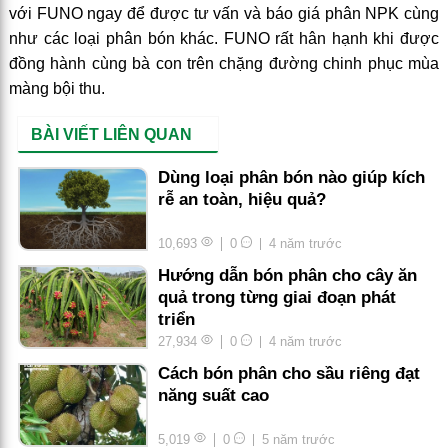
với FUNO ngay để được tư vấn và báo giá phân NPK cùng
như các loại phân bón khác. FUNO rất hân hạnh khi được
đồng hành cùng bà con trên chặng đường chinh phục mùa
màng bội thu.
BÀI VIẾT LIÊN QUAN
Dùng loại phân bón nào giúp kích
rễ an toàn, hiệu quả?
10,693
0
4 năm trước
Hướng dẫn bón phân cho cây ăn
quả trong từng giai đoạn phát
triển
27,934
0
4 năm trước
Cách bón phân cho sầu riêng đạt
năng suất cao
5,019
0
5 năm trước