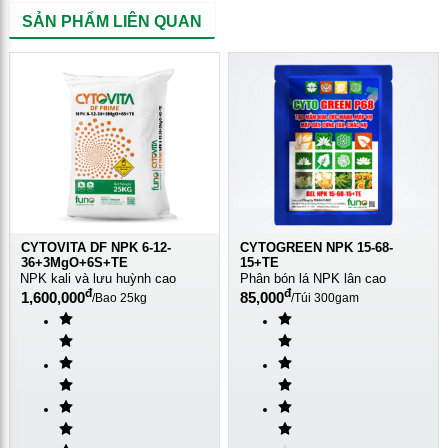
SẢN PHẨM LIÊN QUAN
CYTOVITA DF NPK 6-12-
CYTOGREEN NPK 15-68-
36+3MgO+6S+TE
15+TE
NPK kali và lưu huỳnh cao
Phân bón lá NPK lân cao
đ
đ
1,600,000
85,000
/
Bao 25kg
/
Túi 300gam