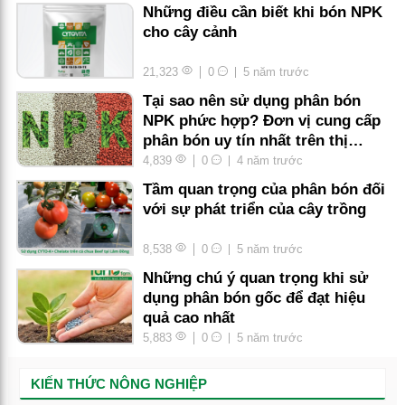
Những điều cần biết khi bón NPK
cho cây cảnh
21,323
0
5 năm trước
Tại sao nên sử dụng phân bón
NPK phức hợp? Đơn vị cung cấp
phân bón uy tín nhất trên thị
trường?
4,839
0
4 năm trước
Tầm quan trọng của phân bón đối
với sự phát triển của cây trồng
8,538
0
5 năm trước
Những chú ý quan trọng khi sử
dụng phân bón gốc để đạt hiệu
quả cao nhất
5,883
0
5 năm trước
KIẾN THỨC NÔNG NGHIỆP