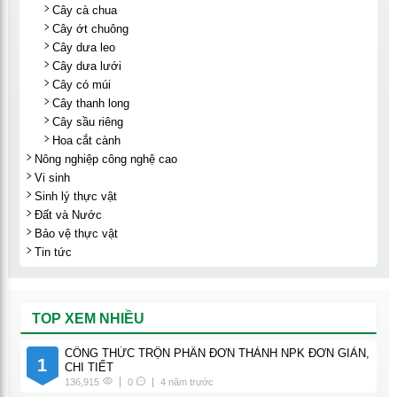
Cây cà chua
Cây ớt chuông
Cây dưa leo
Cây dưa lưới
Cây có múi
Cây thanh long
Cây sầu riêng
Hoa cắt cành
Nông nghiệp công nghệ cao
Vi sinh
Sinh lý thực vật
Đất và Nước
Bảo vệ thực vật
Tin tức
TOP XEM NHIỀU
CÔNG THỨC TRỘN PHÂN ĐƠN THÀNH NPK ĐƠN GIẢN,
1
CHI TIẾT
136,915
0
4 năm trước