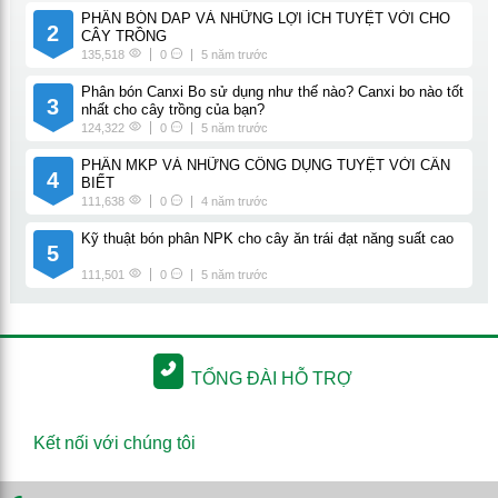
PHÂN BÓN DAP VÀ NHỮNG LỢI ÍCH TUYỆT VỜI CHO
2
CÂY TRỒNG
135,518
0
5 năm trước
Phân bón Canxi Bo sử dụng như thế nào? Canxi bo nào tốt
3
nhất cho cây trồng của bạn?
124,322
0
5 năm trước
PHÂN MKP VÀ NHỮNG CÔNG DỤNG TUYỆT VỜI CẦN
4
BIẾT
111,638
0
4 năm trước
Kỹ thuật bón phân NPK cho cây ăn trái đạt năng suất cao
5
111,501
0
5 năm trước
TỔNG ĐÀI HỖ TRỢ
Kết nối với chúng tôi