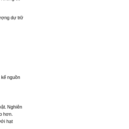
lượng dự trữ
t kể nguồn
vật. Nghiên
o hơn.
với hạt