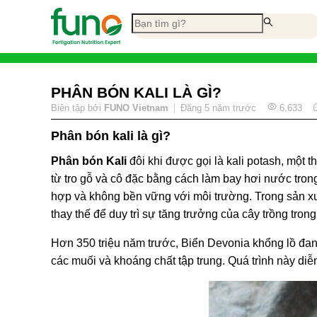
PHÂN BÓN KALI LÀ GÌ?
Biên tập bởi
FUNO Vietnam
Đăng
5 năm trước
6,633
Phân bón kali là gì?
Phân bón Kali
đôi khi được gọi là kali potash, một t
từ tro gỗ và cô đặc bằng cách làm bay hơi nước trong
hợp và không bền vững với môi trường. Trong sản xu
thay thế để duy trì sự tăng trưởng của cây trồng trong
Hơn 350 triệu năm trước, Biển Devonia khổng lồ đa
các muối và khoáng chất tập trung. Quá trình này di