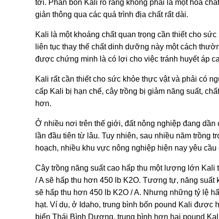
tới. Phân bón Kali rõ ràng không phải là một hóa chất
giản thông qua các quá trình địa chất rất dài.
Kali là một khoáng chất quan trọng cần thiết cho sức
liên tục thay thế chất dinh dưỡng này một cách thườn
được chứng minh là có lợi cho việc tránh huyết áp c
Kali rất cần thiết cho sức khỏe thực vật và phải có ng
cấp Kali bị hạn chế, cây trồng bị giảm năng suất, ch
hơn.
Ở nhiều nơi trên thế giới, đất nông nghiệp đang dần 
lần đầu tiên từ lâu. Tuy nhiên, sau nhiều năm trồng tr
hoạch, nhiều khu vực nông nghiệp hiện nay yêu cầu 
Cây trồng năng suất cao hấp thu một lượng lớn Kali tr
/ A sẽ hấp thu hơn 450 lb K2O. Tương tự, năng suất k
sẽ hấp thu hơn 450 lb K2O / A. Nhưng những tỷ lệ h
hạt. Ví dụ, ở Idaho, trung bình bốn pound Kali được
biển Thái Bình Dương, trung bình hơn hai pound Kal