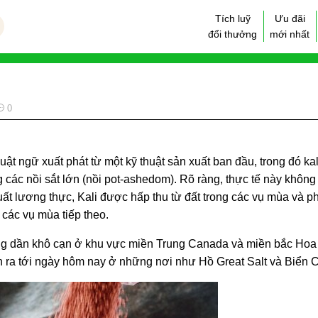
Tích luỹ
Ưu đãi
đổi thưởng
mới nhất
0
huật ngữ xuất phát từ một kỹ thuật sản xuất ban đầu, trong đó ka
 các nồi sắt lớn (nồi pot-ashedom). Rõ ràng, thực tế này khôn
ất lương thực, Kali được hấp thu từ đất trong các vụ mùa và p
 các vụ mùa tiếp theo.
ng dần khô cạn ở khu vực miền Trung Canada và miền bắc Hoa K
ễn ra tới ngày hôm nay ở những nơi như Hồ Great Salt và Biển C