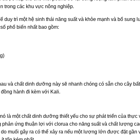
ơn trong các khu vực nông nghiệp.
ể duy trì một hệ sinh thái năng suất và khỏe mạnh và bổ sung 
 số phổ biến nhất bao gồm:
g)
t nhau và chất dinh dưỡng này sẽ nhanh chóng có sẵn cho cây bấ
 đồng hành đi kèm với Kali.
ó là một chất dinh dưỡng thiết yếu cho sự phát triển của thực 
 phản ứng thuận lợi với clorua cho năng suất và chất lượng ca
i do muối gây ra có thể xảy ra nếu một lượng lớn được đặt gần 
ít tốn kém nhất.