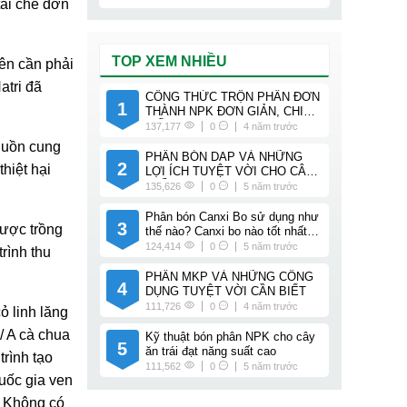
tái chế đơn
TOP XEM NHIỀU
nên cần phải
atri đã
CÔNG THỨC TRỘN PHÂN ĐƠN
1
THÀNH NPK ĐƠN GIẢN, CHI
TIẾT
137,177
0
4 năm trước
nguồn cung
PHÂN BÓN DAP VÀ NHỮNG
2
hiệt hại
LỢI ÍCH TUYỆT VỜI CHO CÂY
TRỒNG
135,626
0
5 năm trước
Phân bón Canxi Bo sử dụng như
3
được trồng
thế nào? Canxi bo nào tốt nhất
cho cây trồng của bạn?
124,414
0
5 năm trước
trình thu
PHÂN MKP VÀ NHỮNG CÔNG
4
DỤNG TUYỆT VỜI CẦN BIẾT
111,726
0
4 năm trước
ỏ linh lăng
/ A cà chua
Kỹ thuật bón phân NPK cho cây
5
ăn trái đạt năng suất cao
rình tạo
111,562
0
5 năm trước
uốc gia ven
. Không có