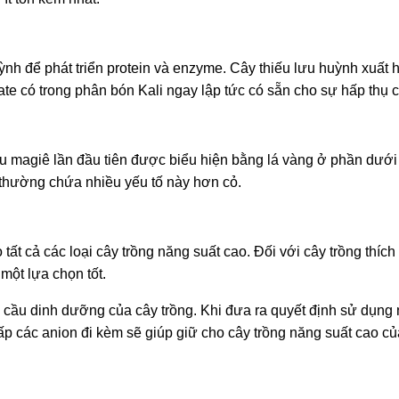
ỳnh để phát triển protein và enzyme. Cây thiếu lưu huỳnh xuất
te có trong phân bón Kali ngay lập tức có sẵn cho sự hấp thụ c
hiếu magiê lần đầu tiên được biểu hiện bằng lá vàng ở phần dưới
 thường chứa nhiều yếu tố này hơn cỏ.
 tất cả các loại cây trồng năng suất cao. Đối với cây trồng thíc
 một lựa chọn tốt.
u cầu dinh dưỡng của cây trồng. Khi đưa ra quyết định sử dụng
 các anion đi kèm sẽ giúp giữ cho cây trồng năng suất cao c