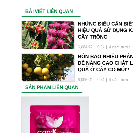
BÀI VIẾT LIÊN QUAN
NHỮNG ĐIỀU CẦN BIẾ
HIỆU QUẢ SỬ DỤNG K
CÂY TRỒNG
6,084
0
4 năm trước
BÓN BAO NHIÊU PHÂN
ĐỂ NÂNG CAO CHẤT 
QUẢ Ở CÂY CÓ MÚI?
8,096
0
4 năm trước
SẢN PHẨM LIÊN QUAN