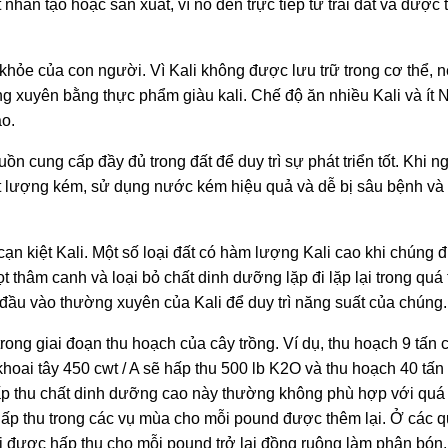
 nhân tạo hoặc sản xuất, vì nó đến trực tiếp từ trái đất và được 
 khỏe của con người. Vì Kali không được lưu trữ trong cơ thể, 
g xuyên bằng thực phẩm giàu kali. Chế độ ăn nhiều Kali và ít N
ao.
uồn cung cấp đầy đủ trong đất để duy trì sự phát triển tốt. Khi 
ất lượng kém, sử dụng nước kém hiệu quả và dễ bị sâu bệnh và t
cạn kiệt Kali. Một số loại đất có hàm lượng Kali cao khi chúng 
ọt thâm canh và loại bỏ chất dinh dưỡng lặp đi lặp lại trong quá 
đầu vào thường xuyên của Kali để duy trì năng suất của chúng.
ong giai đoạn thu hoạch của cây trồng. Ví dụ, thu hoạch 9 tấn c
hoai tây 450 cwt / A sẽ hấp thu 500 lb K2O và thu hoạch 40 tấn 
ấp thu chất dinh dưỡng cao này thường không phù hợp với quá t
 hấp thu trong các vụ mùa cho mỗi pound được thêm lại. Ở các q
i được hấp thu cho mỗi pound trở lại đồng ruộng làm phân bón