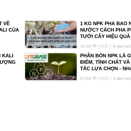
T VỀ
1 KG NPK PHA BAO N
ALI CỦA
NƯỚC? CÁCH PHA P
TƯỚI CÂY HIỆU QUẢ
74,374
0
4 năm trư
 KALI
PHÂN BÓN NPK LÀ G
LƯỢNG
ĐIỂM, TÍNH CHẤT V
TẮC LỰA CHỌN - N
CẦN BIẾT
91,931
0
3 năm trư