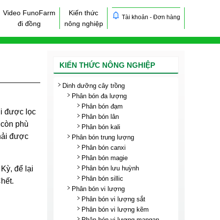
Video FunoFarm
Kiến thức
Tài khoản - Đơn hàng
đi đồng
nông nghiệp
KIẾN THỨC NÔNG NGHIỆP
Dinh dưỡng cây trồng
Phân bón đa lượng
Phân bón đạm
li được lọc
Phân bón lân
g còn phù
Phân bón kali
hải được
Phân bón trung lượng
Phân bón canxi
Phân bón magie
Phân bón lưu huỳnh
ỳ, để lại
Phân bón sillic
hết.
Phân bón vi lượng
Phân bón vi lượng sắt
Phân bón vi lượng kẽm
Phân bón vi lượng mangan