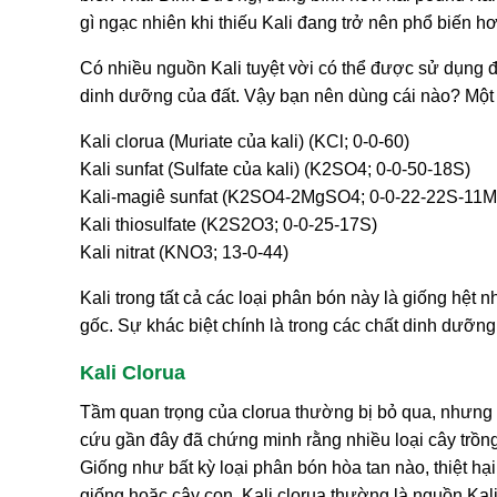
gì ngạc nhiên khi thiếu Kali đang trở nên phổ biến h
Có nhiều nguồn Kali tuyệt vời có thể được sử dụng đ
dinh dưỡng của đất. Vậy bạn nên dùng cái nào? Một
Kali clorua (Muriate của kali) (KCl; 0-0-60)
Kali sunfat (Sulfate của kali) (K2SO4; 0-0-50-18S)
Kali-magiê sunfat (K2SO4-2MgSO4; 0-0-22-22S-11M
Kali thiosulfate (K2S2O3; 0-0-25-17S)
Kali nitrat (KNO3; 13-0-44)
Kali trong tất cả các loại phân bón này là giống hệ
gốc. Sự khác biệt chính là trong các chất dinh dưỡng
Kali Clorua
Tầm quan trọng của clorua thường bị bỏ qua, nhưng n
cứu gần đây đã chứng minh rằng nhiều loại cây trồng
Giống như bất kỳ loại phân bón hòa tan nào, thiệt hạ
giống hoặc cây con. Kali clorua thường là nguồn Kali 