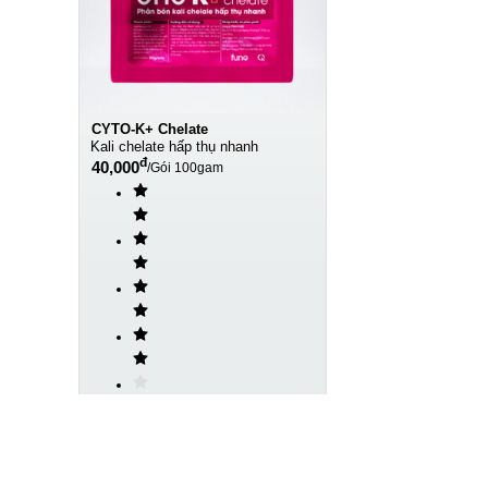
CYTO-K+ Chelate
Kali chelate hấp thụ nhanh
đ
40,000
/
Gói 100gam
(
2
)