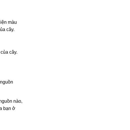
 hiện màu
ủa cây.
 của cây.
h nguồn
 nguồn nào,
ủa bạn ở