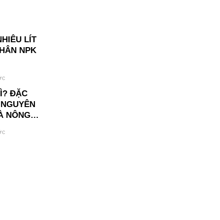
HIÊU LÍT
HÂN NPK
ớc
Ì? ĐẶC
À NGUYÊN
HÀ NÔNG
ớc