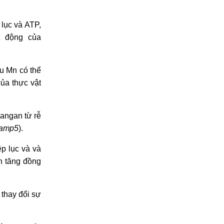
lục và ATP,
t động của
u Mn có thể
ủa thực vật
mangan từ rễ
amp5
).
p lục và và
n tăng đồng
 thay đổi sự