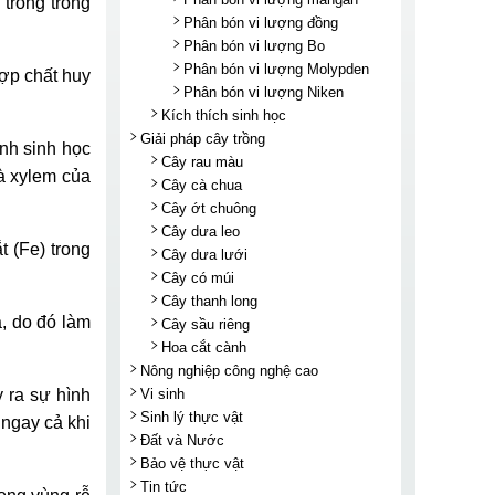
trồng trong
Phân bón vi lượng đồng
Phân bón vi lượng Bo
Phân bón vi lượng Molypden
hợp chất huy
Phân bón vi lượng Niken
Kích thích sinh học
Giải pháp cây trồng
ính sinh học
Cây rau màu
và xylem của
Cây cà chua
Cây ớt chuông
Cây dưa leo
t (Fe) trong
Cây dưa lưới
Cây có múi
Cây thanh long
a, do đó làm
Cây sầu riêng
Hoa cắt cành
Nông nghiệp công nghệ cao
Vi sinh
y ra sự hình
Sinh lý thực vật
 ngay cả khi
Đất và Nước
Bảo vệ thực vật
Tin tức