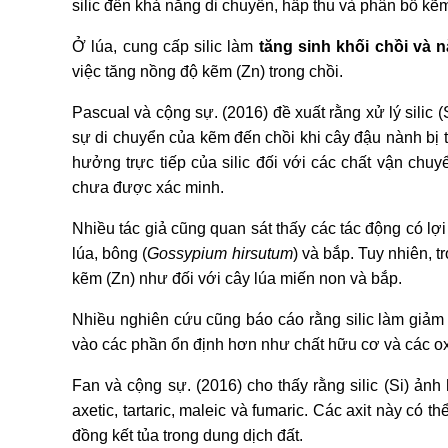
silic đến khả năng di chuyển, hấp thu và phân bố kẽ
Ở lúa, cung cấp silic làm
tăng sinh khối chồi và n
việc tăng nồng độ kẽm (Zn) trong chồi.
Pascual và cộng sự. (2016) đề xuất rằng xử lý silic 
sự di chuyển của kẽm đến chồi khi cây đậu nành bị t
hưởng trực tiếp của silic đối với các chất vận chuy
chưa được xác minh.
Nhiều tác giả cũng quan sát thấy các tác động có lợi 
lúa, bông (
Gossypium hirsutum
) và bắp. Tuy nhiên, 
kẽm (Zn) như đối với cây lúa miến non và bắp.
Nhiều nghiên cứu cũng báo cáo rằng silic làm giảm 
vào các phần ổn định hơn như chất hữu cơ và các oxit
Fan và cộng sự. (2016) cho thấy rằng silic (Si) ảnh
axetic, tartaric, maleic và fumaric. Các axit này có 
đồng kết tủa trong dung dịch đất.