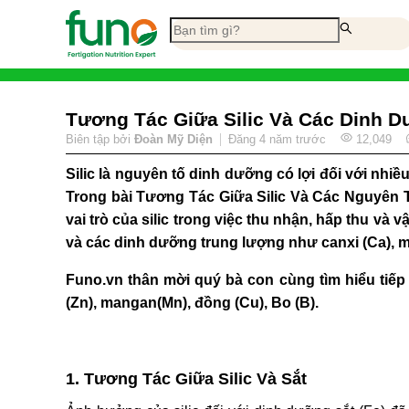
Tương Tác Giữa Silic Và Các Dinh 
Biên tập bởi
Đoàn Mỹ Diện
Đăng
4 năm trước
12,049
Silic là nguyên tố dinh dưỡng có lợi đối với nh
Trong bài
Tương Tác Giữa Silic Và Các Nguyên
vai trò của silic trong việc thu nhận, hấp thu và
và các dinh dưỡng trung lượng như canxi (Ca), ma
Funo.vn
thân mời quý bà con cùng tìm hiểu tiếp 
(Zn), mangan(Mn), đồng (Cu), Bo (B).
1. Tương Tác Giữa Silic Và Sắt