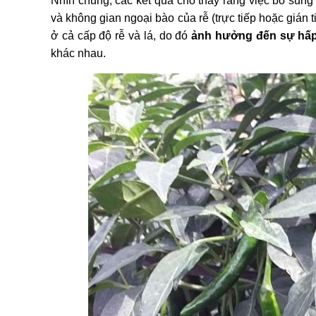
Nhìn chung, các kết quả cho thấy rằng việc bổ sung 
và không gian ngoại bào của rễ (trực tiếp hoặc gián 
ở cả cấp độ rễ và lá, do đó
ảnh hưởng đến sự hấp 
khác nhau.