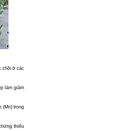
 chồi ở các
ếp làm giảm
n (Mn) trong
 chứng thiếu