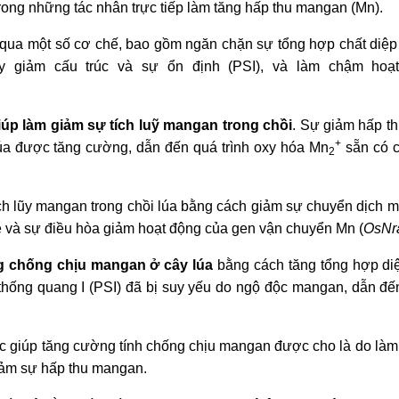
ong những tác nhân trực tiếp làm tăng hấp thu mangan (Mn).
qua một số cơ chế, bao gồm ngăn chặn sự tổng hợp chất diệp 
uy giảm cấu trúc và sự ổn định (PSI), và làm chậm hoạ
iúp làm giảm sự tích luỹ mangan trong chồi
. Sự giảm hấp th
+
lúa được tăng cường, dẫn đến quá trình oxy hóa Mn
sẵn có c
2
ích lũy mangan trong chồi lúa bằng cách giảm sự chuyển dịch 
rễ và sự điều hòa giảm hoạt động của gen vận chuyển Mn (
OsNr
 chống chịu mangan ở cây lúa
bằng cách tăng tổng hợp diệ
thống quang I (PSI) đã bị suy yếu do ngộ độc mangan, dẫn đế
ilic giúp tăng cường tính chống chịu mangan được cho là do làm
iảm sự hấp thu mangan.