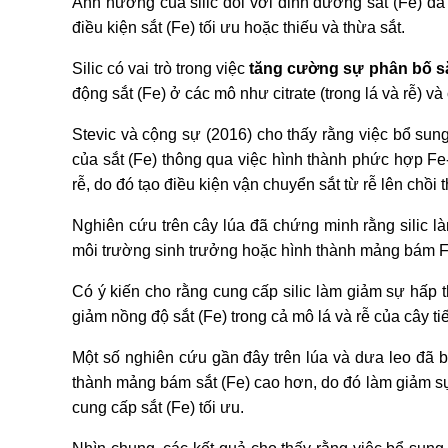
Ảnh hưởng của silic đối với dinh dưỡng sắt (Fe) đã
điều kiện sắt (Fe) tối ưu hoặc thiếu và thừa sắt.
Silic có vai trò trong việc
tăng cường sự phân bố sắ
động sắt (Fe) ở các mô như citrate (trong lá và rễ) và 
Stevic và cộng sự (2016) cho thấy rằng việc bổ sun
của sắt (Fe) thông qua việc hình thành phức hợp Fe
rễ, do đó tạo điều kiện vận chuyển sắt từ rễ lên chồi
Nghiên cứu trên cây lúa đã chứng minh rằng silic 
môi trường sinh trưởng hoặc hình thành mảng bám F
Có ý kiến ​​cho rằng cung cấp silic làm giảm sự hấp 
giảm nồng độ sắt (Fe) trong cả mô lá và rễ của cây ti
Một số nghiên cứu gần đây trên lúa và dưa leo đã b
thành mảng bám sắt (Fe) cao hơn, do đó làm giảm sự 
cung cấp sắt (Fe) tối ưu.