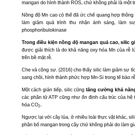
mangan do hình thành ROS, chứ không phải là một tr
Nồng độ Mn cao có thể đã ức chế quang hợp thông 
làm giảm quá trình thu nhận ánh sáng, làm s
phosphoribulokinase
Trong điều kiện nồng độ mangan quá cao, silic g
được giải thích là do khả năng oxy hóa Mn của rễ 
trên bề mặt rễ.
Che và cộng sự. (2016) cho thấy silic làm giảm sự t
sang chồi, hình thành phức hợp Mn-Si trong tế bào 
Một cách gián tiếp, silic cũng
tăng cường khả năng
các phân tử ATP cũng như ổn định cấu trúc của hệ 
hóa CO
.
2
Ngược lại với cây lúa, ở nhiều loài thực vật khác, s
phân bố mangan trong cây chứ không phải do làm g