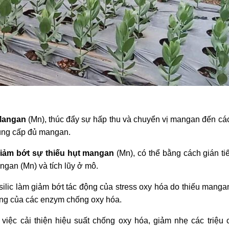
 Mangan
(Mn), thúc đẩy sự hấp thu và chuyển vị mangan đến các
 cung cấp đủ mangan.
iảm bớt sự thiếu hụt mangan
(Mn), có thể bằng cách gián ti
gan (Mn) và tích lũy ở mô.
silic làm giảm bớt tác động của stress oxy hóa do thiếu manga
động của các enzym chống oxy hóa.
g việc cải thiện hiệu suất chống oxy hóa, giảm nhẹ các triệu