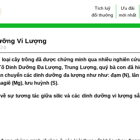
Tích luỹ
Ưu đãi
đổi thưởng
mới nhất
Dưỡng Vi Lượng
0
iều loại cây trồng đã được chứng minh qua nhiều nghiên cứ
 Tố Dinh Dưỡng Đa Lượng, Trung Lượng
, quý bà con đã h
 vận chuyển các dinh dưỡng đa lượng như như: đạm (N), lân (P
giê (Mg), lưu huỳnh (S).
về sự tương tác giữa silic và các dinh dưỡng vi lượng sắ