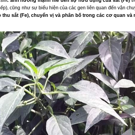
silic
ảnh hưởng mạnh mẽ đến sự hữu dụng của sắt (Fe)
tr
tiếp), cũng như sự biểu hiện của các gen liên quan đến vận chu
thu sắt (Fe), chuyển vị và phân bố trong các cơ quan và