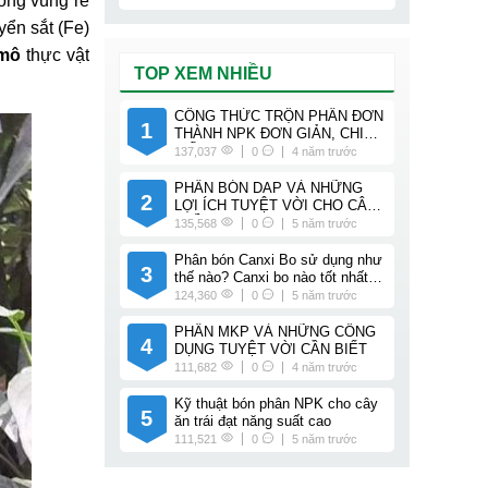
ong vùng rễ
yển sắt (Fe)
 mô
thực vật
TOP XEM NHIỀU
CÔNG THỨC TRỘN PHÂN ĐƠN
1
THÀNH NPK ĐƠN GIẢN, CHI
TIẾT
137,037
0
4 năm trước
PHÂN BÓN DAP VÀ NHỮNG
2
LỢI ÍCH TUYỆT VỜI CHO CÂY
TRỒNG
135,568
0
5 năm trước
Phân bón Canxi Bo sử dụng như
3
thế nào? Canxi bo nào tốt nhất
cho cây trồng của bạn?
124,360
0
5 năm trước
PHÂN MKP VÀ NHỮNG CÔNG
4
DỤNG TUYỆT VỜI CẦN BIẾT
111,682
0
4 năm trước
Kỹ thuật bón phân NPK cho cây
5
ăn trái đạt năng suất cao
111,521
0
5 năm trước