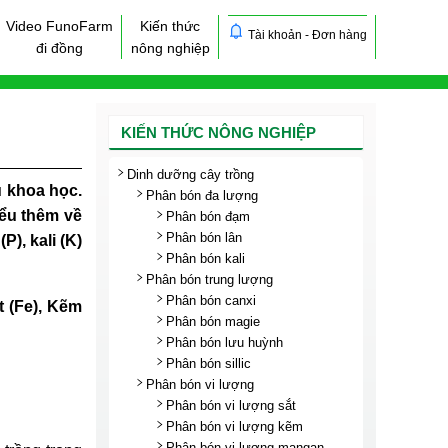
Video FunoFarm
Kiến thức
Tài khoản - Đơn hàng
đi đồng
nông nghiệp
KIẾN THỨC NÔNG NGHIỆP
Dinh dưỡng cây trồng
u khoa học.
Phân bón đa lượng
iểu thêm về
Phân bón đạm
Phân bón lân
), kali (K)
Phân bón kali
Phân bón trung lượng
Phân bón canxi
t (Fe), Kẽm
Phân bón magie
Phân bón lưu huỳnh
Phân bón sillic
Phân bón vi lượng
Phân bón vi lượng sắt
Phân bón vi lượng kẽm
Phân bón vi lượng mangan