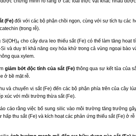
 được chứng minh rõ ràng ở các loài thực vật khác nhau được 
t (Fe)
đối với các bộ phận chồi ngọn, cùng với sự tích tụ các 
catechin (trong rễ).
g Si(OH)
cho cây dưa leo thiếu sắt (Fe) có thể làm tăng hoạt t
4
-Si và duy trì khả năng oxy hóa khử trong cả vùng ngoại bào 
 thông qua xylem.
làm
giảm bớt độc tính của sắt (Fe)
thông qua sự kết tủa của sắ
e ở bề mặt rễ.
thu và chuyển vị sắt (Fe) đến các bộ phận phía trên của cây lú
ếp xúc với môi trường thừa sắt (Fe).
áo cáo rằng việc bổ sung silic vào môi trường tăng trưởng gâ
hấp thu sắt (Fe) và kích hoạt các phản ứng thiếu sắt (Fe) ở rễ