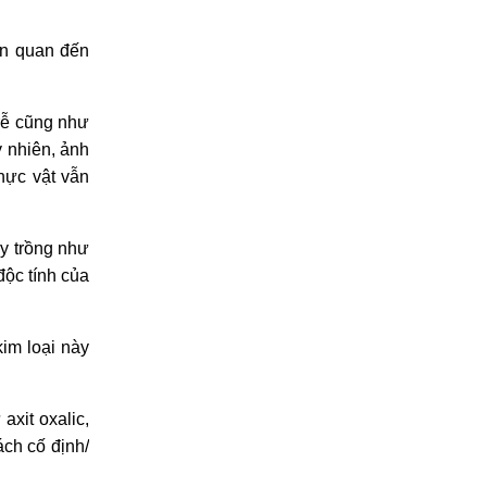
ên quan đến
 rễ cũng như
y nhiên, ảnh
thực vật vẫn
ây trồng như
độc tính của
kim loại này
axit oxalic,
ách cố định/