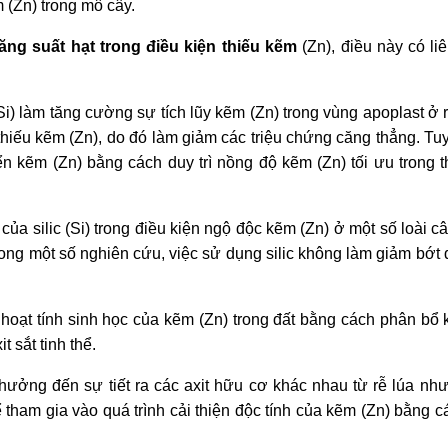
m (Zn) trong mô cây.
ăng suất hạt trong điều kiện thiếu kẽm
(Zn), điều này có li
(Si) làm tăng cường sự tích lũy kẽm (Zn) trong vùng apoplast ở
hiếu kẽm (Zn), do đó làm giảm các triệu chứng căng thẳng. Tu
ển kẽm (Zn) bằng cách duy trì nồng độ kẽm (Zn) tối ưu trong 
của silic (Si) trong điều kiện ngộ độc kẽm (Zn) ở một số loài c
trong một số nghiên cứu, việc sử dụng silic không làm giảm bớt 
hoạt tính sinh học của kẽm (Zn) trong đất bằng cách phân bổ 
 sắt tinh thể.
 hưởng đến sự tiết ra các axit hữu cơ khác nhau từ rễ lúa như 
thể tham gia vào quá trình cải thiện độc tính của kẽm (Zn) bằng c