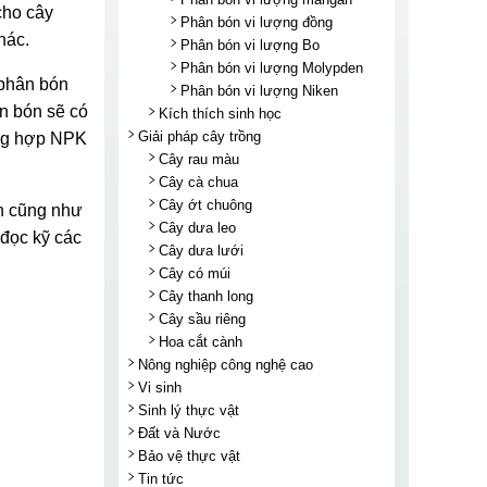
cho cây
Phân bón vi lượng đồng
hác.
Phân bón vi lượng Bo
Phân bón vi lượng Molypden
 phân bón
Phân bón vi lượng Niken
ân bón sẽ có
Kích thích sinh học
Giải pháp cây trồng
ổng hợp NPK
Cây rau màu
Cây cà chua
Cây ớt chuông
ển cũng như
Cây dưa leo
 đọc kỹ các
Cây dưa lưới
Cây có múi
Cây thanh long
Cây sầu riêng
Hoa cắt cành
Nông nghiệp công nghệ cao
Vi sinh
Sinh lý thực vật
Đất và Nước
Bảo vệ thực vật
Tin tức