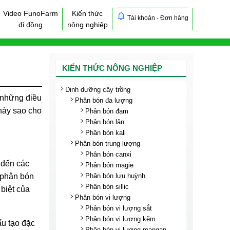
Video FunoFarm
Kiến thức
Tài khoản - Đơn hàng
đi đồng
nông nghiệp
KIẾN THỨC NÔNG NGHIỆP
Dinh dưỡng cây trồng
g những điều
Phân bón đa lượng
 này sao cho
Phân bón đạm
Phân bón lân
Phân bón kali
Phân bón trung lượng
Phân bón canxi
 đến các
Phân bón magie
Phân bón lưu huỳnh
i phân bón
Phân bón sillic
 biệt của
Phân bón vi lượng
Phân bón vi lượng sắt
Phân bón vi lượng kẽm
ấu tạo đặc
Phân bón vi lượng mangan