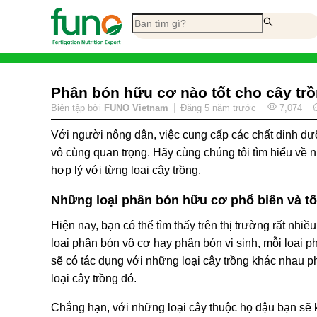
Phân bón hữu cơ nào tốt cho cây tr
Biên tập bởi
FUNO Vietnam
Đăng
5 năm trước
7,074
Với người nông dân, việc cung cấp các chất dinh dưỡ
vô cùng quan trọng. Hãy cùng chúng tôi tìm hiểu về 
hợp lý với từng loại cây trồng.
Những loại phân bón hữu cơ phổ biến và tố
Hiện nay, bạn có thể tìm thấy trên thị trường rất nh
loại phân bón vô cơ hay phân bón vi sinh, mỗi loại ph
sẽ có tác dụng với những loại cây trồng khác nhau ph
loại cây trồng đó.
Chẳng hạn, với những loại cây thuộc họ đậu bạn sẽ k