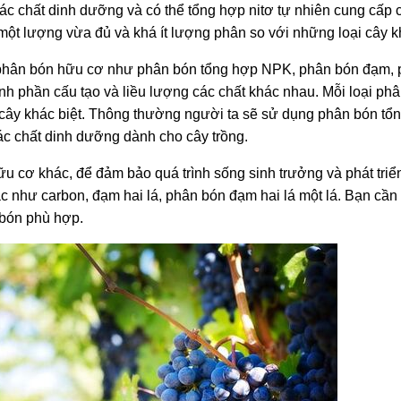
ác chất dinh dưỡng và có thể tổng hợp nitơ tự nhiên cung cấp 
một lượng vừa đủ và khá ít lượng phân so với những loại cây k
oại phân bón hữu cơ như phân bón tổng hợp NPK, phân bón đạm,
ành phần cấu tạo và liều lượng các chất khác nhau. Mỗi loại ph
i cây khác biệt. Thông thường người ta sẽ sử dụng phân bón t
các chất dinh dưỡng dành cho cây trồng.
hữu cơ khác, để đảm bảo quá trình sống sinh trưởng và phát tri
c như carbon, đạm hai lá, phân bón đạm hai lá một lá. Bạn cần
 bón phù hợp.