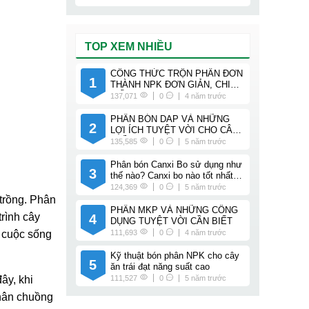
TOP XEM NHIỀU
CÔNG THỨC TRỘN PHÂN ĐƠN
1
THÀNH NPK ĐƠN GIẢN, CHI
TIẾT
137,071
0
4 năm trước
PHÂN BÓN DAP VÀ NHỮNG
2
LỢI ÍCH TUYỆT VỜI CHO CÂY
TRỒNG
135,585
0
5 năm trước
Phân bón Canxi Bo sử dụng như
3
thế nào? Canxi bo nào tốt nhất
cho cây trồng của bạn?
124,369
0
5 năm trước
trồng. Phân
PHÂN MKP VÀ NHỮNG CÔNG
rình cây
4
DỤNG TUYỆT VỜI CẦN BIẾT
i cuộc sống
111,693
0
4 năm trước
Kỹ thuật bón phân NPK cho cây
5
ăn trái đạt năng suất cao
ây, khi
111,527
0
5 năm trước
phân chuồng