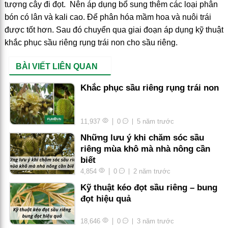
tượng cây đi đọt. Nên áp dụng bổ sung thêm các loại phân
bón có lân và kali cao. Để phân hóa mầm hoa và nuôi trái
được tốt hơn. Sau đó chuyển qua giai đoạn áp dụng kỹ thuật
khắc phục sầu riêng rụng trái non cho sầu riêng.
BÀI VIẾT LIÊN QUAN
Khắc phục sầu riêng rụng trái non
11,937
0
5 năm trước
Những lưu ý khi chăm sóc sầu
riêng mùa khô mà nhà nông cần
biết
4,854
0
2 năm trước
Kỹ thuật kéo đọt sầu riêng – bung
đọt hiệu quả
18,646
0
3 năm trước