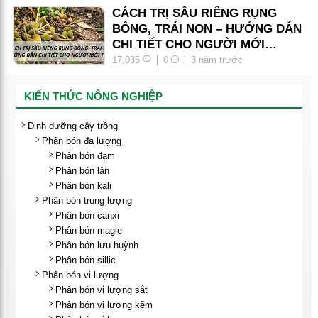
CÁCH TRỊ SẦU RIÊNG RỤNG
BÔNG, TRÁI NON – HƯỚNG DẪN
CHI TIẾT CHO NGƯỜI MỚI
TRỒNG
17,035
0
3 năm trước
KIẾN THỨC NÔNG NGHIỆP
Dinh dưỡng cây trồng
Phân bón đa lượng
Phân bón đạm
Phân bón lân
Phân bón kali
Phân bón trung lượng
Phân bón canxi
Phân bón magie
Phân bón lưu huỳnh
Phân bón sillic
Phân bón vi lượng
Phân bón vi lượng sắt
Phân bón vi lượng kẽm