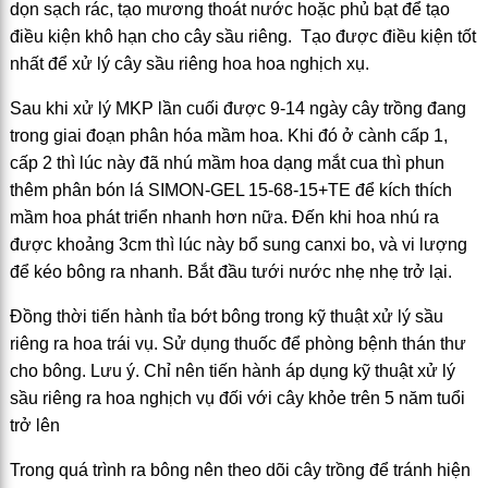
dọn sạch rác, tạo mương thoát nước hoặc phủ bạt để tạo
điều kiện khô hạn cho cây sầu riêng. Tạo được điều kiện tốt
nhất để xử lý cây sầu riêng hoa hoa nghịch xụ.
Sau khi xử lý MKP lần cuối được 9-14 ngày cây trồng đang
trong giai đoạn phân hóa mầm hoa. Khi đó ở cành cấp 1,
cấp 2 thì lúc này đã nhú mầm hoa dạng mắt cua thì phun
thêm phân bón lá SIMON-GEL 15-68-15+TE để kích thích
mầm hoa phát triển nhanh hơn nữa. Đến khi hoa nhú ra
được khoảng 3cm thì lúc này bổ sung canxi bo, và vi lượng
để kéo bông ra nhanh. Bắt đầu tưới nước nhẹ nhẹ trở lại.
Đồng thời tiến hành tỉa bớt bông trong kỹ thuật xử lý sầu
riêng ra hoa trái vụ. Sử dụng thuốc để phòng bệnh thán thư
cho bông. Lưu ý. Chỉ nên tiến hành áp dụng kỹ thuật xử lý
sầu riêng ra hoa nghịch vụ đối với cây khỏe trên 5 năm tuổi
trở lên
Trong quá trình ra bông nên theo dõi cây trồng để tránh hiện