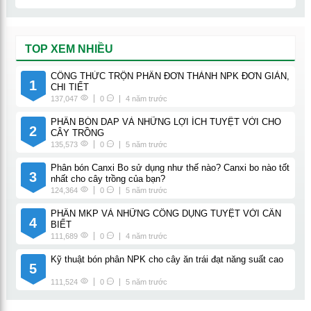
TOP XEM NHIỀU
CÔNG THỨC TRỘN PHÂN ĐƠN THÀNH NPK ĐƠN GIẢN,
1
CHI TIẾT
137,047
0
4 năm trước
PHÂN BÓN DAP VÀ NHỮNG LỢI ÍCH TUYỆT VỜI CHO
2
CÂY TRỒNG
135,573
0
5 năm trước
Phân bón Canxi Bo sử dụng như thế nào? Canxi bo nào tốt
3
nhất cho cây trồng của bạn?
124,364
0
5 năm trước
PHÂN MKP VÀ NHỮNG CÔNG DỤNG TUYỆT VỜI CẦN
4
BIẾT
111,689
0
4 năm trước
Kỹ thuật bón phân NPK cho cây ăn trái đạt năng suất cao
5
111,524
0
5 năm trước