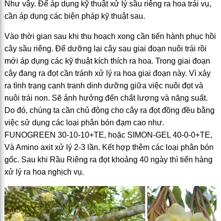
Như vậy. Để áp dụng kỹ thuật xử lý sầu riêng ra hoa trái vụ,
cần áp dụng các biện pháp kỹ thuật sau.
Vào thời gian sau khi thu hoạch xong cần tiến hành phục hồi
cây sầu riêng. Để dưỡng lại cây sau giai đoạn nuôi trái rồi
mới áp dụng các kỹ thuật kích thích ra hoa. Trong giai đoạn
cây đang ra đọt cần tránh xử lý ra hoa giai đoạn này. Vì xảy
ra tình trạng cạnh tranh dinh dưỡng giữa việc nuôi đọt và
nuôi trái non. Sẽ ảnh hưởng đến chất lượng và năng suất.
Do đó, chúng ta cần chủ động cho cây ra đọt đồng đều bằng
việc sử dụng các loại phân bón đạm cao như.
FUNOGREEN 30-10-10+TE, hoặc SIMON-GEL 40-0-0+TE,
Và Amino axit xử lý 2-3 lần. Kết hợp thêm các loại phân bón
gốc. Sau khi Rầu Riêng ra đọt khoảng 40 ngày thì tiến hàng
xử lý ra hoa nghịch vụ.