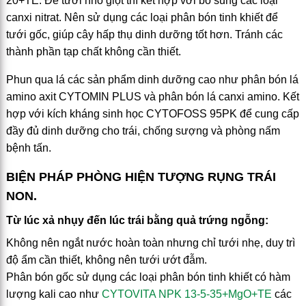
20+TE. Để tưới nhỏ giọt thì kết hợp với bổ sung các loại
canxi nitrat. Nên sử dụng các loại phân bón tinh khiết để
tưới gốc, giúp cây hấp thụ dinh dưỡng tốt hơn. Tránh các
thành phần tạp chất không cần thiết.
Phun qua lá các sản phẩm dinh dưỡng cao như phân bón lá
amino axit CYTOMIN PLUS và phân bón lá canxi amino. Kết
hợp với kích kháng sinh học CYTOFOSS 95PK để cung cấp
đầy đủ dinh dưỡng cho trái, chống sượng và phòng nấm
bệnh tấn.
BIỆN PHÁP PHÒNG HIỆN TƯỢNG RỤNG TRÁI
NON.
Từ lúc xả nhụy đến lúc trái bằng quả trứng ngỗng:
Không nên ngắt nước hoàn toàn nhưng chỉ tưới nhẹ, duy trì
độ ẩm cần thiết, không nên tưới ướt đẫm.
Phân bón gốc sử dụng các loại phân bón tinh khiết có hàm
lượng kali cao như
CYTOVITA NPK 13-5-35+MgO+TE
các