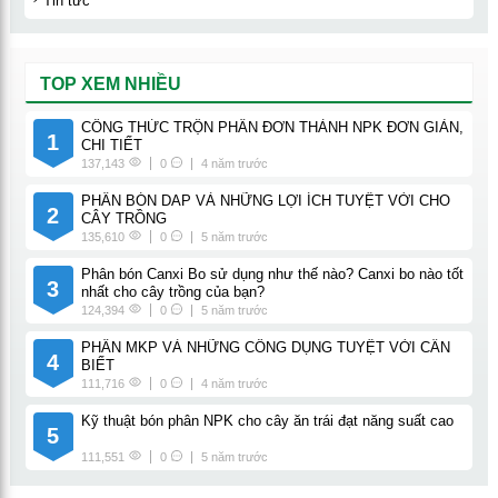
Tin tức
TOP XEM NHIỀU
CÔNG THỨC TRỘN PHÂN ĐƠN THÀNH NPK ĐƠN GIẢN,
1
CHI TIẾT
137,143
0
4 năm trước
PHÂN BÓN DAP VÀ NHỮNG LỢI ÍCH TUYỆT VỜI CHO
2
CÂY TRỒNG
135,610
0
5 năm trước
Phân bón Canxi Bo sử dụng như thế nào? Canxi bo nào tốt
3
nhất cho cây trồng của bạn?
124,394
0
5 năm trước
PHÂN MKP VÀ NHỮNG CÔNG DỤNG TUYỆT VỜI CẦN
4
BIẾT
111,716
0
4 năm trước
Kỹ thuật bón phân NPK cho cây ăn trái đạt năng suất cao
5
111,551
0
5 năm trước