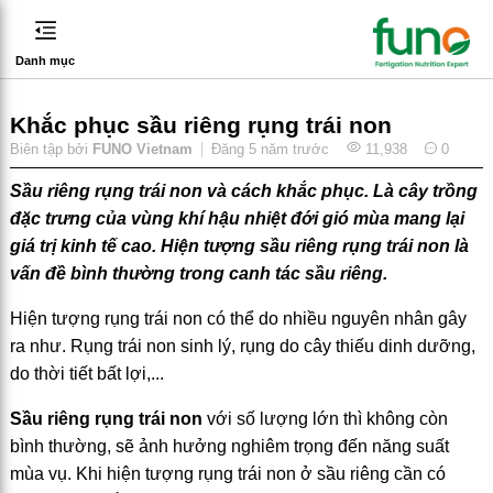
Danh mục
Khắc phục sầu riêng rụng trái non
Biên tập bởi
FUNO Vietnam
Đăng
5 năm trước
11,938
0
Sầu riêng rụng trái non và cách khắc phục. Là cây trồng
đặc trưng của vùng khí hậu nhiệt đới gió mùa mang lại
giá trị kinh tế cao. Hiện tượng sầu riêng rụng trái non là
vấn đề bình thường trong canh tác sầu riêng.
Hiện tượng rụng trái non có thể do nhiều nguyên nhân gây
ra như. Rụng trái non sinh lý, rụng do cây thiếu dinh dưỡng,
do thời tiết bất lợi,...
Sầu riêng rụng trái non
với số lượng lớn thì không còn
bình thường, sẽ ảnh hưởng nghiêm trọng đến năng suất
mùa vụ. Khi hiện tượng rụng trái non ở sầu riêng cần có