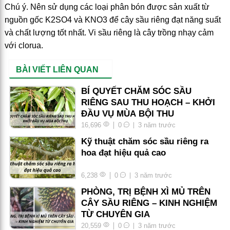
Chú ý. Nên sử dụng các loại phân bón được sản xuất từ
nguồn gốc K2SO4 và KNO3 để cây sầu riêng đạt năng suất
và chất lượng tốt nhất. Vi sầu riêng là cây trồng nhạy cảm
với clorua.
BÀI VIẾT LIÊN QUAN
BÍ QUYẾT CHĂM SÓC SẦU
RIÊNG SAU THU HOẠCH – KHỞI
ĐẦU VỤ MÙA BỘI THU
16,696
0
3 năm trước
Kỹ thuật chăm sóc sầu riêng ra
hoa đạt hiệu quả cao
6,238
0
3 năm trước
PHÒNG, TRỊ BỆNH XÌ MỦ TRÊN
CÂY SẦU RIÊNG – KINH NGHIỆM
TỪ CHUYÊN GIA
20,559
0
3 năm trước