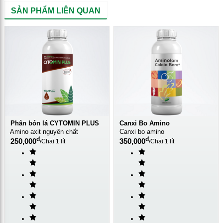
SẢN PHẨM LIÊN QUAN
Phân bón lá CYTOMIN PLUS
Canxi Bo Amino
Amino axit nguyên chất
Canxi bo amino
đ
đ
250,000
350,000
/
Chai 1 lít
/
Chai 1 lít