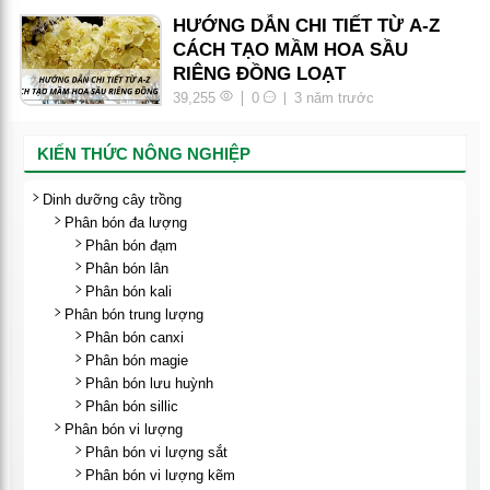
HƯỚNG DẪN CHI TIẾT TỪ A-Z
CÁCH TẠO MẦM HOA SẦU
RIÊNG ĐỒNG LOẠT
39,255
0
3 năm trước
KIẾN THỨC NÔNG NGHIỆP
Dinh dưỡng cây trồng
Phân bón đa lượng
Phân bón đạm
Phân bón lân
Phân bón kali
Phân bón trung lượng
Phân bón canxi
Phân bón magie
Phân bón lưu huỳnh
Phân bón sillic
Phân bón vi lượng
Phân bón vi lượng sắt
Phân bón vi lượng kẽm