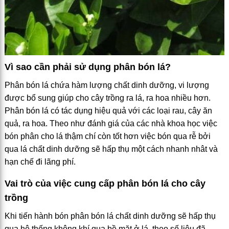
Vì sao cần phải sử dụng phân bón lá?
Phân bón lá chứa hàm lượng chất dinh dưỡng, vi lượng
được bổ sung giúp cho cây trồng ra lá, ra hoa nhiều hơn.
Phân bón lá có tác dụng hiệu quả với các loại rau, cây ăn
quả, ra hoa. Theo như đánh giá của các nhà khoa học việc
bón phân cho lá thậm chí còn tốt hơn việc bón qua rễ bởi
qua lá chất dinh dưỡng sẽ hấp thụ một cách nhanh nhât và
hạn chế đi lãng phí.
Vai trò của việc cung cấp phân bón lá cho cây
trồng
Khi tiến hành bón phân bón lá chất dinh dưỡng sẽ hấp thụ
qua hệ thống không khí qua bề mặt ở lá, theo số liệu đã