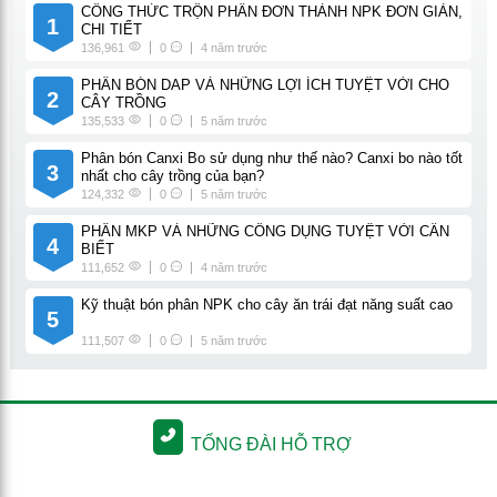
CÔNG THỨC TRỘN PHÂN ĐƠN THÀNH NPK ĐƠN GIẢN,
1
CHI TIẾT
136,961
0
4 năm trước
PHÂN BÓN DAP VÀ NHỮNG LỢI ÍCH TUYỆT VỜI CHO
2
CÂY TRỒNG
135,533
0
5 năm trước
Phân bón Canxi Bo sử dụng như thế nào? Canxi bo nào tốt
3
nhất cho cây trồng của bạn?
124,332
0
5 năm trước
PHÂN MKP VÀ NHỮNG CÔNG DỤNG TUYỆT VỜI CẦN
4
BIẾT
111,652
0
4 năm trước
Kỹ thuật bón phân NPK cho cây ăn trái đạt năng suất cao
5
111,507
0
5 năm trước
TỔNG ĐÀI HỖ TRỢ