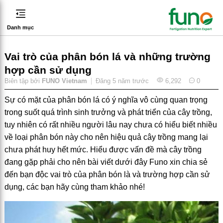
Danh mục
Vai trò của phân bón lá và những trường
hợp cần sử dụng
Biên tập bởi
FUNO Vietnam
Đăng
5 năm trước
6,292
0
Sự có mặt của phân bón lá có ý nghĩa vô cùng quan trọng
trong suốt quá trình sinh trưởng và phát triển của cây trồng,
tuy nhiên có rất nhiều người lâu nay chưa có hiểu biết nhiều
về loại phân bón này cho nên hiệu quả cây trồng mang lại
chưa phát huy hết mức. Hiểu được vấn đề mà cây trồng
đang gặp phải cho nên bài viết dưới đây Funo xin chia sẻ
đến bạn độc vai trò của phân bón là và trường hợp cần sử
dụng, các bạn hãy cùng tham khảo nhé!