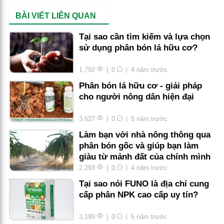
BÀI VIẾT LIÊN QUAN
Tại sao cần tìm kiếm và lựa chọn
sử dụng phân bón lá hữu cơ?
1,792
0
4 năm trước
Phân bón lá hữu cơ - giải pháp
cho người nông dân hiện đại
3,627
0
5 năm trước
Làm bạn với nhà nông thông qua
phân bón gốc và giúp bạn làm
giàu từ mảnh đất của chính mình
2,293
0
4 năm trước
Tại sao nói FUNO là địa chỉ cung
cấp phân NPK cao cấp uy tín?
3,199
0
5 năm trước