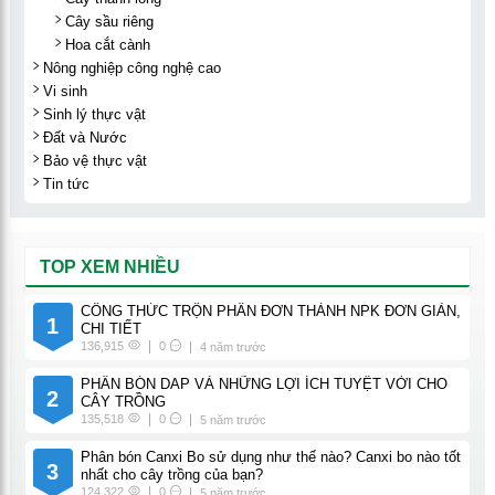
Cây sầu riêng
Hoa cắt cành
Nông nghiệp công nghệ cao
Vi sinh
Sinh lý thực vật
Đất và Nước
Bảo vệ thực vật
Tin tức
TOP XEM NHIỀU
CÔNG THỨC TRỘN PHÂN ĐƠN THÀNH NPK ĐƠN GIẢN,
1
CHI TIẾT
136,915
0
4 năm trước
PHÂN BÓN DAP VÀ NHỮNG LỢI ÍCH TUYỆT VỜI CHO
2
CÂY TRỒNG
135,518
0
5 năm trước
Phân bón Canxi Bo sử dụng như thế nào? Canxi bo nào tốt
3
nhất cho cây trồng của bạn?
124,322
0
5 năm trước