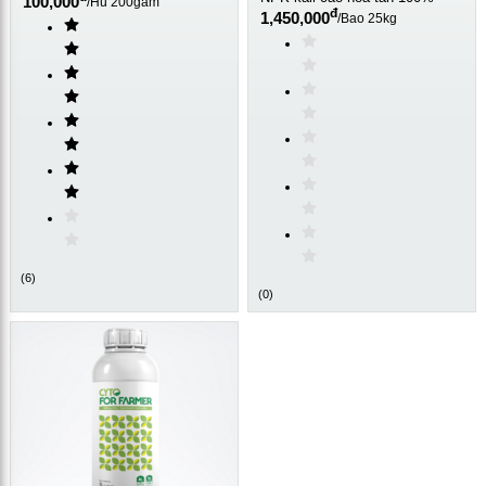
100,000
/
Hũ 200gam
đ
1,450,000
/
Bao 25kg
(
6
)
(
0
)