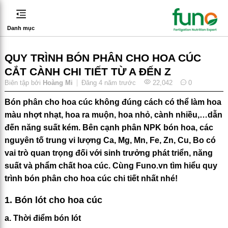
Danh mục
QUY TRÌNH BÓN PHÂN CHO HOA CÚC
CẮT CÀNH CHI TIẾT TỪ A ĐẾN Z
Biên tập bởi
Hoàng Mi
Đăng
4 năm trước
22,042
0
Bón phân cho hoa cúc không đúng cách có thể làm hoa
màu nhợt nhạt, hoa ra muộn, hoa nhỏ, cành nhiều,…dẫn
đến năng suất kém. Bên cạnh phân NPK bón hoa, các
nguyên tố trung vi lượng Ca, Mg, Mn, Fe, Zn, Cu, Bo có
vai trò quan trọng đối với sinh trưởng phát triển, năng
suất và phẩm chất hoa cúc. Cùng Funo.vn tìm hiểu quy
trình bón phân cho hoa cúc chi tiết nhất nhé!
1. Bón lót cho hoa cúc
a. Thời điểm bón lót