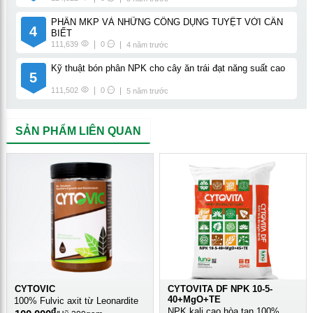
PHÂN MKP VÀ NHỮNG CÔNG DỤNG TUYỆT VỜI CẦN
4
BIẾT
111,639
0
4 năm trước
Kỹ thuật bón phân NPK cho cây ăn trái đạt năng suất cao
5
111,502
0
5 năm trước
SẢN PHẨM LIÊN QUAN
CYTOVIC
CYTOVITA DF NPK 10-5-
40+MgO+TE
100% Fulvic axit từ Leonardite
NPK kali cao hòa tan 100%
đ