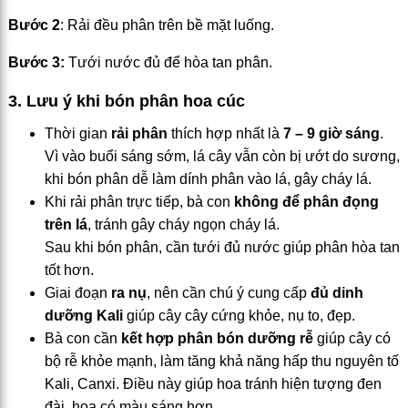
Bước 2
: Rải đều phân trên bề mặt luống.
Bước 3:
Tưới nước đủ để hòa tan phân.
3. Lưu ý khi bón phân hoa cúc
Thời gian
rải phân
thích hợp nhất là
7 – 9 giờ sáng
.
Vì vào buổi sáng sớm, lá cây vẫn còn bị ướt do sương,
khi bón phân dễ làm dính phân vào lá, gây cháy lá.
Khi rải phân trực tiếp, bà con
không để phân đọng
trên lá
, tránh gây cháy ngọn cháy lá.
Sau khi bón phân, cần tưới đủ nước giúp phân hòa tan
tốt hơn.
Giai đoạn
ra nụ
, nên cần chú ý cung cấp
đủ dinh
dưỡng Kali
giúp cây cây cứng khỏe, nụ to, đẹp.
Bà con cần
kết hợp phân bón dưỡng rễ
giúp cây có
bộ rễ khỏe mạnh, làm tăng khả năng hấp thu nguyên tố
Kali, Canxi. Điều này giúp hoa tránh hiện tượng đen
đài, hoa có màu sáng hơn.