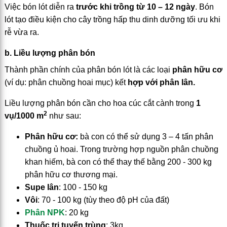
Việc bón lót diễn ra
trước khi trồng từ 10 – 12 ngày
. Bón
lót tạo điều kiện cho cây trồng hấp thu dinh dưỡng tối ưu khi
rễ vừa ra.
b. Liều lượng phân bón
Thành phần chính của phân bón lót là các loại
phân hữu cơ
(ví dụ: phân chuồng hoai mục) kết
hợp với phân lân.
Liều lượng phân bón cần cho hoa cúc cắt cành trong
1
2
vụ/1000 m
như sau:
Phân hữu cơ:
bà con có thể sử dụng 3 – 4 tấn phân
chuồng ủ hoai. Trong trường hợp nguồn phân chuồng
khan hiếm, bà con có thể thay thế bằng 200 - 300 kg
phân hữu cơ thương mại.
Supe lân
: 100 - 150 kg
Vôi
: 70 - 100 kg (tùy theo độ pH của đất)
Phân NPK
: 20 kg
Thuốc trị tuyến trùng
: 3kg