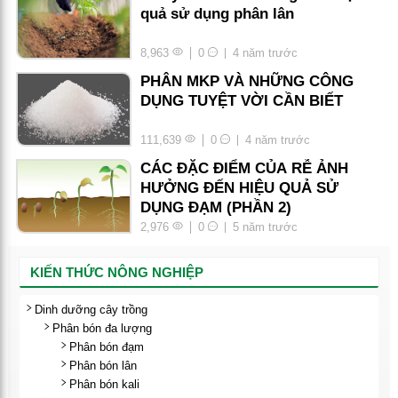
quả sử dụng phân lân
8,963
0
4 năm trước
PHÂN MKP VÀ NHỮNG CÔNG
DỤNG TUYỆT VỜI CẦN BIẾT
111,639
0
4 năm trước
CÁC ĐẶC ĐIỂM CỦA RỄ ẢNH
HƯỞNG ĐẾN HIỆU QUẢ SỬ
DỤNG ĐẠM (PHẦN 2)
2,976
0
5 năm trước
KIẾN THỨC NÔNG NGHIỆP
Dinh dưỡng cây trồng
Phân bón đa lượng
Phân bón đạm
Phân bón lân
Phân bón kali