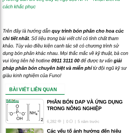
cách khắc phục
Trên đây là hướng dẫn
quy trình bón phân cho hoa cúc
chi tiết nhất
. Số liệu trong bài viết chỉ có tính chất tham
khảo. Tùy vào điều kiện canh tác sẽ có chương trình sử
dụng bón phân khác nhau. Mọi thắc mắc về kỹ thuật, bà con
vui lòng liên hệ hotline
0911 3111 00
để được tư vấn
giải
pháp phân bón chuyên biệt và miễn phí
từ đội ngũ kỹ sư
giàu kinh nghiệm của Funo!
BÀI VIẾT LIÊN QUAN
PHÂN BÓN DAP VÀ ỨNG DỤNG
TRONG NÔNG NGHIỆP
6,282
0
5 năm trước
Các yếu tố ảnh hưởng đến hiệu