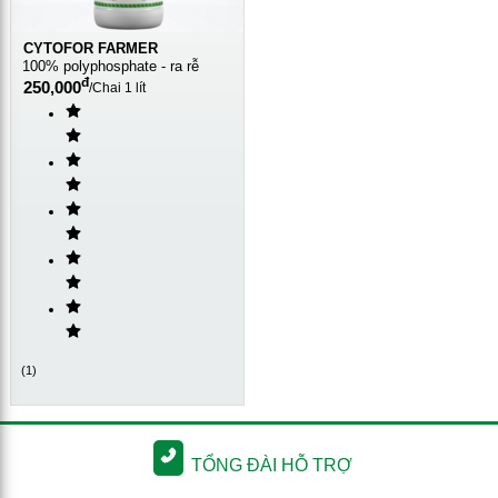
CYTOFOR FARMER
100% polyphosphate - ra rễ
đ
250,000
/
Chai 1 lít
(
1
)
TỔNG ĐÀI HỖ TRỢ