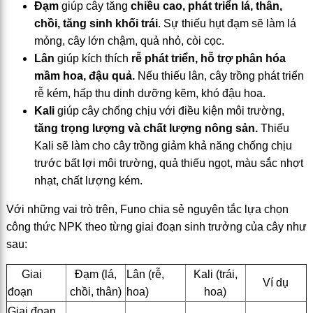
Đạm
giúp cây tăng
chiều cao, phát triển lá, thân,
chồi, tăng sinh khối trái
. Sự thiếu hụt đạm sẽ làm lá
mỏng, cây lớn chậm, quả nhỏ, còi cọc.
Lân
giúp kích thích
rễ phát triển, hỗ trợ phân hóa
mầm hoa, đậu quả.
Nếu thiếu lân, cây trồng phát triển
rễ kém, hấp thu dinh dưỡng kẽm, khó đậu hoa.
Kali
giúp cây chống chịu với điều kiện môi trường,
tăng trọng lượng và chất lượng nông sản.
Thiếu
Kali sẽ làm cho cây trồng giảm khả năng chống chịu
trước bất lợi môi trường, quả thiếu ngọt, màu sắc nhợt
nhạt, chất lượng kém.
Với những vai trò trên, Funo chia sẻ nguyên tắc lựa chọn
công thức NPK theo từng giai đoạn sinh trưởng của cây như
sau:
Giai
Đạm (lá,
Lân (rễ,
Kali (trái,
Ví dụ
đoạn
chồi, thân)
hoa)
hoa)
Giai đoạn