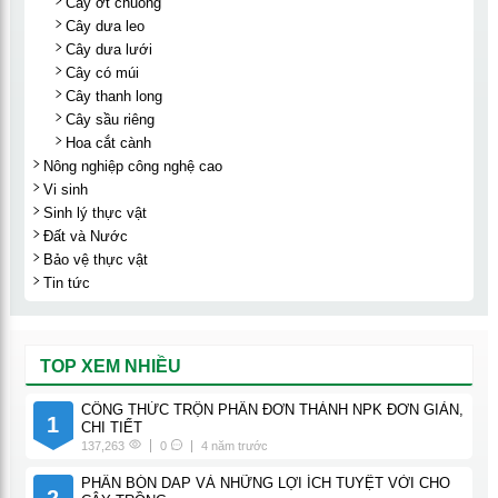
Cây ớt chuông
Cây dưa leo
Cây dưa lưới
Cây có múi
Cây thanh long
Cây sầu riêng
Hoa cắt cành
Nông nghiệp công nghệ cao
Vi sinh
Sinh lý thực vật
Đất và Nước
Bảo vệ thực vật
Tin tức
TOP XEM NHIỀU
CÔNG THỨC TRỘN PHÂN ĐƠN THÀNH NPK ĐƠN GIẢN,
1
CHI TIẾT
137,263
0
4 năm trước
PHÂN BÓN DAP VÀ NHỮNG LỢI ÍCH TUYỆT VỜI CHO