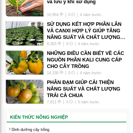
và lưu ý khi sử dụng
10,954
0
4 năm trước
SỬ DỤNG KẾT HỢP PHÂN LÂN
VÀ CANXI HỢP LÝ GIÚP TĂNG
NĂNG SUẤT VÀ CHẤT LƯỢNG
KHOAI TÂY
8,303
0
4 năm trước
NHỮNG ĐIỀU CẦN BIẾT VỀ CÁC
NGUỒN PHÂN KALI CUNG CẤP
CHO CÂY TRỒNG
14,330
0
4 năm trước
PHÂN ĐẠM GIÚP CẢI THIỆN
NĂNG SUẤT VÀ CHẤT LƯỢNG
TRÁI CÀ CHUA
7,811
0
5 năm trước
KIẾN THỨC NÔNG NGHIỆP
Dinh dưỡng cây trồng