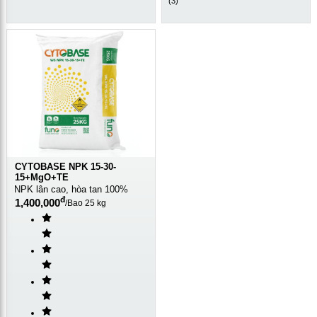
(
3
)
CYTOBASE NPK 15-30-
15+MgO+TE
NPK lân cao, hòa tan 100%
đ
1,400,000
/
Bao 25 kg