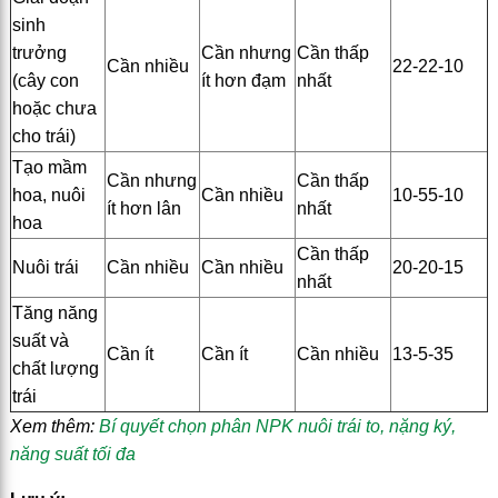
sinh
trưởng
Cần nhưng
Cần thấp
Cần nhiều
22-22-10
(cây con
ít hơn đạm
nhất
hoặc chưa
cho trái)
Tạo mầm
Cần nhưng
Cần thấp
hoa, nuôi
Cần nhiều
10-55-10
ít hơn lân
nhất
hoa
Cần thấp
Nuôi trái
Cần nhiều
Cần nhiều
20-20-15
nhất
Tăng năng
suất và
Cần ít
Cần ít
Cần nhiều
13-5-35
chất lượng
trái
Xem thêm:
Bí quyết chọn phân NPK nuôi trái to, nặng ký,
năng suất tối đa