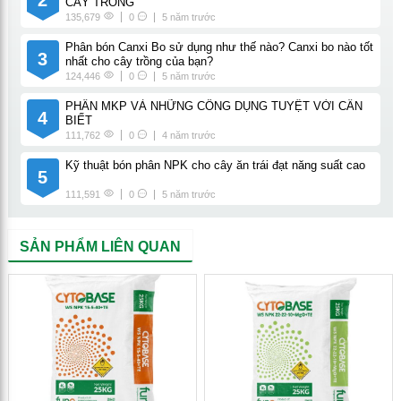
2
CÂY TRỒNG
135,679
0
5 năm trước
Phân bón Canxi Bo sử dụng như thế nào? Canxi bo nào tốt
3
nhất cho cây trồng của bạn?
124,446
0
5 năm trước
PHÂN MKP VÀ NHỮNG CÔNG DỤNG TUYỆT VỜI CẦN
4
BIẾT
111,762
0
4 năm trước
Kỹ thuật bón phân NPK cho cây ăn trái đạt năng suất cao
5
111,591
0
5 năm trước
SẢN PHẨM LIÊN QUAN