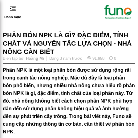
Danh mục
PHÂN BÓN NPK LÀ GÌ? ĐẶC ĐIỂM, TÍNH
CHẤT VÀ NGUYÊN TẮC LỰA CHỌN - NHÀ
NÔNG CẦN BIẾT
Biên tập bởi
Hoàng Mi
Đăng
3 năm trước
91,998
0
Phân NPK là một loại phân bón được sử dụng rộng rãi
trong canh tác nông nghiệp. Mặc dù đây là loại phân
bón phổ biến, nhưng nhiều nhà nông chưa hiểu rõ phân
bón NPK là gì, đặc điểm, tính chất của loại phân này. Từ
đó, nhà nông không biết cách chọn phân NPK phù hợp
dẫn đến sử dụng phân không hiệu quả và ảnh hưởng
đến sự phát triển cây trồng. Trong bài viết này, Funo sẽ
cung cấp những thông tin cơ bản, cần thiết về phân bón
NPK.