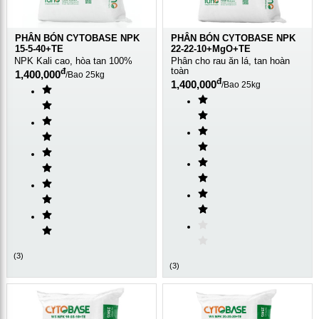
PHÂN BÓN CYTOBASE NPK
PHÂN BÓN CYTOBASE NPK
15-5-40+TE
22-22-10+MgO+TE
NPK Kali cao, hòa tan 100%
Phân cho rau ăn lá, tan hoàn
toàn
đ
1,400,000
/
Bao 25kg
đ
1,400,000
/
Bao 25kg
(
3
)
(
3
)