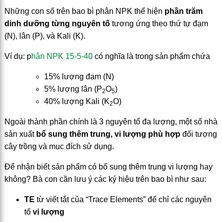
Những con số trên bao bì phân NPK thể hiện
phần trăm
dinh dưỡng từng nguyên tố
tương ứng theo thứ tự đạm
(N), lân (P), và Kali (K).
Ví dụ: p
hân NPK 15-5-40
có nghĩa là trong sản phẩm chứa
15% lượng đạm (N)
5% lượng lân (P
O
)
2
5
40% lượng Kali (K
O)
2
Ngoài thành phần chính là 3 nguyên tố đa lượng, một số nhà
sản xuất
bổ sung thêm trung, vi lượng phù hợp
đối tượng
cây trồng và mục đích sử dụng.
Để nhận biết sản phẩm có bổ sung thêm trung vi lượng hay
không? Bà con cần lưu ý các ký hiệu trên bao bì như sau:
TE
từ viết tắt của “Trace Elements” để chỉ các nguyên
tố
vi lượng