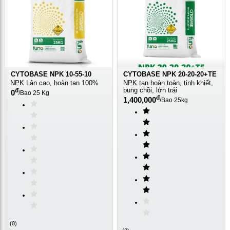
CYTOBASE NPK 10-55-10
CYTOBASE NPK 20-20-20+TE
NPK Lân cao, hoàn tan 100%
NPK tan hoàn toàn, tinh khiết,
bung chồi, lớn trái
đ
0
/
Bao 25 Kg
đ
1,400,000
/
Bao 25kg
(
0
)