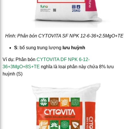
Hình: Phân bón CYTOVITA SF NPK 12-6-36+2.5MgO+TE
S
: bổ sung trung lượng
lưu huỳnh
Ví dụ: Phân bón
CYTOVITA DF NPK 6-12-
36+3MgO+8S+TE
nghĩa là loại phân này chứa 8% lưu
huỳnh (S)